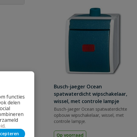
 vraag
Busch-jaeger Ocean
spatwaterdicht wipschakelaar,
om functies
wissel, met controle lampje
Ook delen
ocial
Busch-jaeger Ocean spatwaterdichte
combineren
opbouw wipschakelaar, wissel, met
erzameld
controle lampje.
id
.
cepteren
Op voorraad