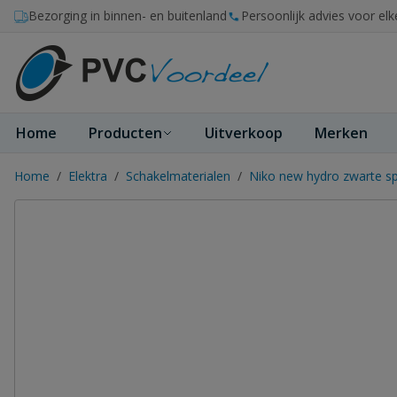
Ga naar de inhoud
Bezorging in binnen- en buitenland
Persoonlijk advies voor elk
Home
Producten
Uitverkoop
Merken
Home
/
Elektra
/
Schakelmaterialen
/
Niko new hydro zwarte sp