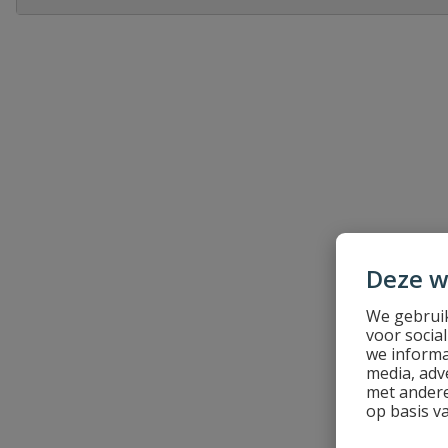
Heb je zelf ook een vraag over dit product?
Schrijf zelf een beoordeling
Je beoordeelt:
Niko new hydro zwarte spuitwaterdich
Uw waardering:
Deze w
We gebruik
Naam
voor socia
we informa
media, adv
Samenvatting
met andere
op basis v