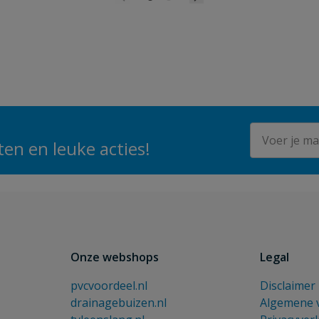
E-mailadres
en en leuke acties!
Onze webshops
Legal
pvcvoordeel.nl
Disclaimer
drainagebuizen.nl
Algemene 