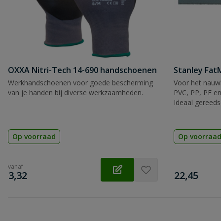
OXXA Nitri-Tech 14-690 handschoenen
Stanley Fa
Werkhandschoenen voor goede bescherming
Voor het nauwk
van je handen bij diverse werkzaamheden.
PVC, PP, PE en
Ideaal gereeds
Op voorraad
Op voorraa
vanaf
€
€
3,32
22,45