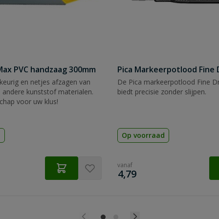
tMax PVC handzaag 300mm
Pica Markeerpotlood Fine 
eurig en netjes afzagen van
De Pica markeerpotlood Fine Dr
 andere kunststof materialen.
biedt precisie zonder slijpen.
chap voor uw klus!
d
Op voorraad
vanaf
€
4,79