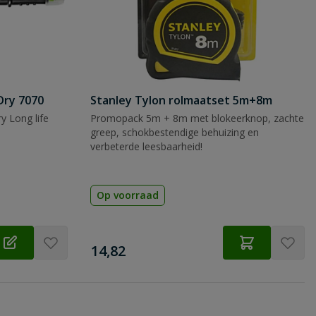
Dry 7070
Stanley Tylon rolmaatset 5m+8m
y Long life
Promopack 5m + 8m met blokeerknop, zachte
greep, schokbestendige behuizing en
verbeterde leesbaarheid!
Op voorraad
€
14,82