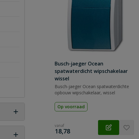
Busch-jaeger Ocean
spatwaterdicht wipschakelaar
wissel
Busch-jaeger Ocean spatwaterdichte
opbouw wipschakelaar, wissel
Op voorraad
vanaf
€
18,78