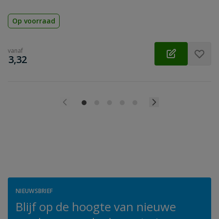
Op voorraad
vanaf
€
3,32
NIEUWSBRIEF
Blijf op de hoogte van nieuwe