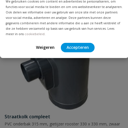
We gebruiken cookies om content en advertenties te personaliseren, om
functies voor social media te bieden en om ons websiteverkeer te analyseren.
Ook delen we informatie over uw gebruik van onze site met onze partners
voor social media, adverteren en analyse. Deze partners kunnen deze
gegevens combineren met andere informatie die u aan ze heeft verstrekt of
die ze hebben verzameld op basis van uw gebruik van hun services. Lees
meer in ons
cookiebeleid
.
Naam
Weigeren
Accepteren
Samenvatting
Beoordeling
Beoordeling versturen
Straatkolk compleet
PVC onderbak 315 mm, gietijzer rooster 330 x 330 mm, zwaar