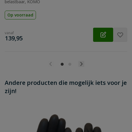
belastbaar, KOMO
Op voorraad
vanaf
€
139,95
Andere producten die mogelijk iets voor je
zijn!