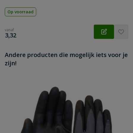
Op voorraad
vanaf
€
3,32
Andere producten die mogelijk iets voor je
zijn!