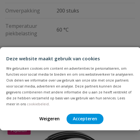
Omverpakking
200 stuks
Temperatuur
60 °C
piekbelasting
Vraag en antwoord
Deze website maakt gebruik van cookies
Geen vragen
We gebruiken cookies om content en advertenties te personaliseren, om
Beoordelingen
functies voor social media te bieden en om ons websiteverkeer te analyseren.
Ook delen we informatie over uw gebruik van onze site met onze partners
voor social media, adverteren en analyse. Deze partners kunnen deze
Heb je zelf ook een vraag over
gegevens combineren met andere informatie die u aan ze heeft verstrekt of
Stel jouw
Bijpassende producten
Schrijf zelf een beoordeling
vraag
die ze hebben verzameld op basis van uw gebruik van hun services. Lees
dit product?
meer in ons
cookiebeleid
.
Je beoordeelt:
VDL tyleen puntstuk buitendraad
Weigeren
Accepteren
Uw waardering:
Populair