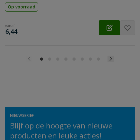
Op voorraad
vanaf
€
6,44
NIEUWSBRIEF
Blijf op de hoogte van nieuwe
producten en leuke acties!