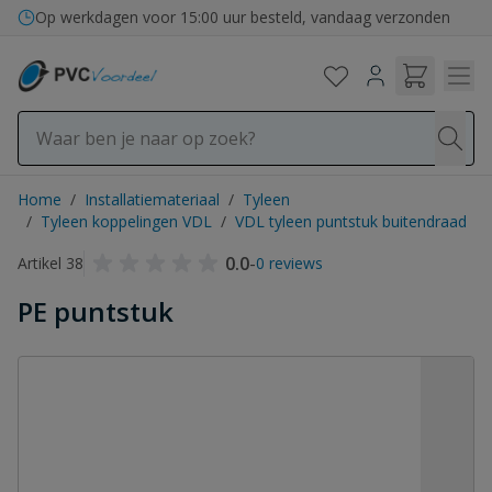
Ga naar de inhoud
Bezorging in binnen- en buitenland
Op werkdagen voor 15:00 uur besteld, vandaag verzonden
Home
/
Installatiemateriaal
/
Tyleen
/
Tyleen koppelingen VDL
/
VDL tyleen puntstuk buitendraad
0.0
-
Artikel 38
0 reviews
PE puntstuk