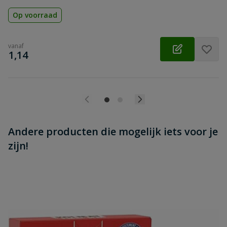
Op voorraad
vanaf
€
1,14
Andere producten die mogelijk iets voor je
zijn!