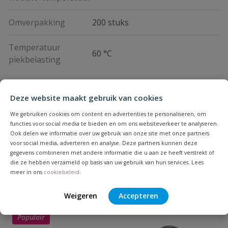
Omverpakking
200 stuks
Temperatuur
60 °C
piekbelasting
Vraag en antwoord
Deze website maakt gebruik van cookies
Geen vragen
We gebruiken cookies om content en advertenties te personaliseren, om
Beoordelingen
functies voor social media te bieden en om ons websiteverkeer te analyseren.
Ook delen we informatie over uw gebruik van onze site met onze partners
voor social media, adverteren en analyse. Deze partners kunnen deze
Heb je zelf ook een vraag over
gegevens combineren met andere informatie die u aan ze heeft verstrekt of
Stel jouw
Bijpassende producten
die ze hebben verzameld op basis van uw gebruik van hun services. Lees
Schrijf zelf een beoordeling
vraag
dit product?
meer in ons
cookiebeleid
.
Je beoordeelt:
VDL tyleenkoppeling buitendraad
Weigeren
Accepteren
20 mm x 1/2''
Populair
Uw waardering: