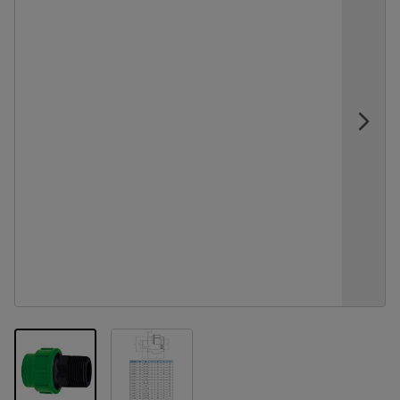
View larger image
View larger image