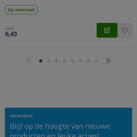
Op voorraad
vanaf
€
6,43
NIEUWSBRIEF
Blijf op de hoogte van nieuwe
producten en leuke acties!