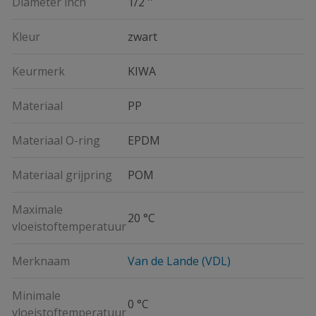
Diameter inch
1/2 ''
Kleur
zwart
Keurmerk
KIWA
Materiaal
PP
Materiaal O-ring
EPDM
Materiaal grijpring
POM
Maximale
20 °C
vloeistoftemperatuur
Merknaam
Van de Lande (VDL)
Minimale
0 °C
vloeistoftemperatuur