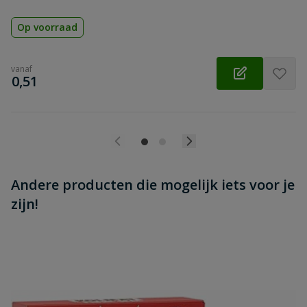
Op voorraad
vanaf
€
0,51
Andere producten die mogelijk iets voor je
zijn!