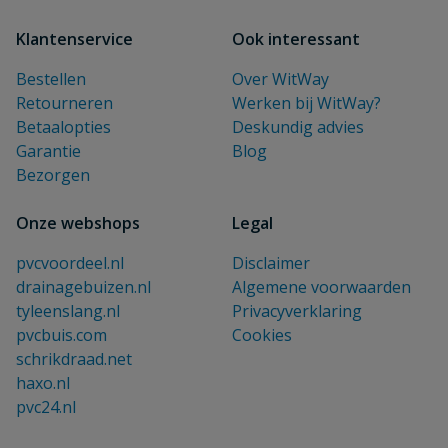
Klantenservice
Ook interessant
Bestellen
Over WitWay
Retourneren
Werken bij WitWay?
Betaalopties
Deskundig advies
Garantie
Blog
Bezorgen
Onze webshops
Legal
pvcvoordeel.nl
Disclaimer
drainagebuizen.nl
Algemene voorwaarden
tyleenslang.nl
Privacyverklaring
pvcbuis.com
Cookies
schrikdraad.net
haxo.nl
pvc24.nl