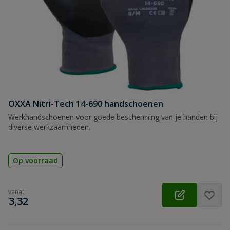
OXXA Nitri-Tech 14-690 handschoenen
Werkhandschoenen voor goede bescherming van je handen bij
diverse werkzaamheden.
Op voorraad
vanaf
€
3,32