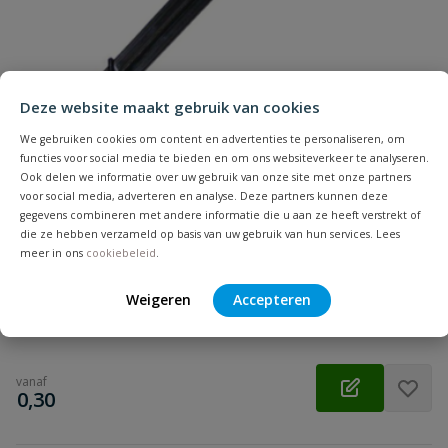
Samenvatting
Beoordeling
Deze website maakt gebruik van cookies
We gebruiken cookies om content en advertenties te personaliseren, om
functies voor social media te bieden en om ons websiteverkeer te analyseren.
Ook delen we informatie over uw gebruik van onze site met onze partners
voor social media, adverteren en analyse. Deze partners kunnen deze
Beoordeling versturen
Grondpen extra stevig
gegevens combineren met andere informatie die u aan ze heeft verstrekt of
Materiaal: pp | Diameter slang: 16 mm | Toepassing:
die ze hebben verzameld op basis van uw gebruik van hun services. Lees
vastzetten druppelslang, zweetslang
meer in ons
cookiebeleid
.
Weigeren
Accepteren
Op voorraad
vanaf
€
0,30