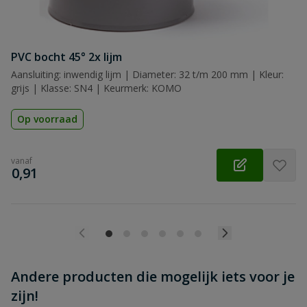
Beoordeling versturen
PVC bocht 45° 2x lijm
Aansluiting: inwendig lijm | Diameter: 32 t/m 200 mm | Kleur:
grijs | Klasse: SN4 | Keurmerk: KOMO
Op voorraad
vanaf
€
0,91
Andere producten die mogelijk iets voor je
zijn!