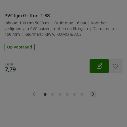
PVC lijm Griffon T-88
Inhoud: 100 t/m 5000 ml | Druk: max. 16 bar | Voor het
verlijmen van PVC buizen, moffen en fittingen | Diameter: tot
160 mm | Keurmerk: KIWA, KOMO & ACS
Op voorraad
vanaf
€
7,79