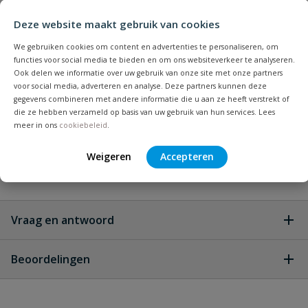
Diameter
160 mm
Deze website maakt gebruik van cookies
Kleur
grijs
We gebruiken cookies om content en advertenties te personaliseren, om
functies voor social media te bieden en om ons websiteverkeer te analyseren.
Graden bocht
45
Ook delen we informatie over uw gebruik van onze site met onze partners
voor social media, adverteren en analyse. Deze partners kunnen deze
gegevens combineren met andere informatie die u aan ze heeft verstrekt of
Keurmerk
KOMO
die ze hebben verzameld op basis van uw gebruik van hun services. Lees
meer in ons
cookiebeleid
.
Materiaal
PVC
Weigeren
Accepteren
Merknaam
Pipelife
Vraag en antwoord
Geen vragen
Beoordelingen
Heb je zelf ook een vraag over
Stel jouw