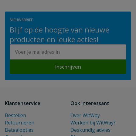
NIEUWSBRIEF
Blijf op de hoogte van nieuwe
producten en leuke acties!
E-mailadres
Inschrijven
Klantenservice
Ook interessant
Bestellen
Over WitWay
Retourneren
Werken bij WitWay?
Betaalopties
Deskundig advies