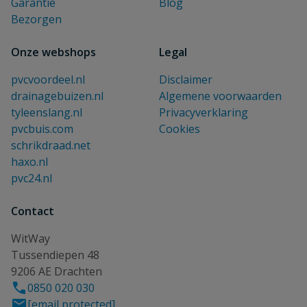
Garantie
Blog
Bezorgen
Onze webshops
Legal
pvcvoordeel.nl
Disclaimer
drainagebuizen.nl
Algemene voorwaarden
tyleenslang.nl
Privacyverklaring
pvcbuis.com
Cookies
schrikdraad.net
haxo.nl
pvc24.nl
Contact
WitWay
Tussendiepen 48
9206 AE Drachten
0850 020 030
[email protected]