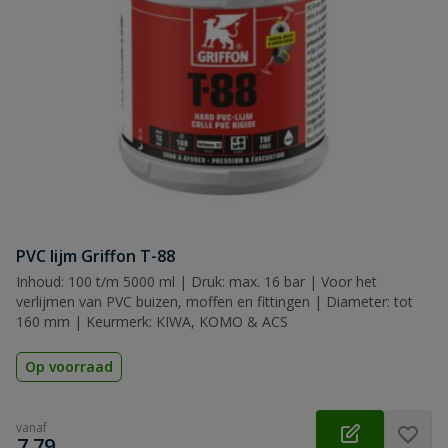
PVC lijm Griffon T-88
Inhoud: 100 t/m 5000 ml | Druk: max. 16 bar | Voor het
verlijmen van PVC buizen, moffen en fittingen | Diameter: tot
160 mm | Keurmerk: KIWA, KOMO & ACS
Op voorraad
vanaf
€
7,79