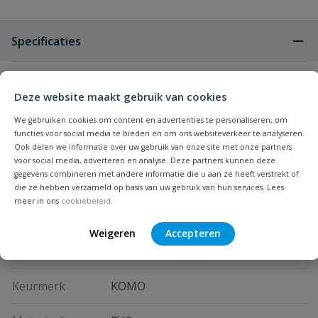
Specificaties
Type aansluiting
spie
Deze website maakt gebruik van cookies
Te combineren
PVC lijmmof
We gebruiken cookies om content en advertenties te personaliseren, om
met
functies voor social media te bieden en om ons websiteverkeer te analyseren.
Ook delen we informatie over uw gebruik van onze site met onze partners
voor social media, adverteren en analyse. Deze partners kunnen deze
past niet in een buis van dezelfde
gegevens combineren met andere informatie die u aan ze heeft verstrekt of
maat, past alleen in koppelstukken
die ze hebben verzameld op basis van uw gebruik van hun services. Lees
Bijzonderheden
van dezelfde maat. Denk hierbij aan
meer in ons
cookiebeleid
.
een lijmmof, t-stuk of bocht
Weigeren
Accepteren
Kleur
grijs
Keurmerk
KOMO