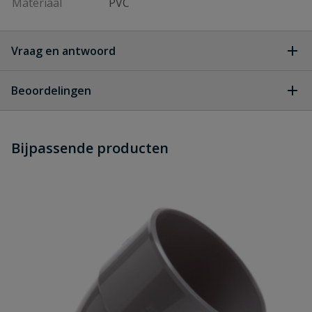
Materiaal
PVC
Vraag en antwoord
Geen vragen
Beoordelingen
Heb je zelf ook een vraag over
Stel jouw
Bijpassende producten
Schrijf zelf een beoordeling
vraag
dit product?
Je beoordeelt:
PVC eindstuk schroefdeksel
Uw waardering: