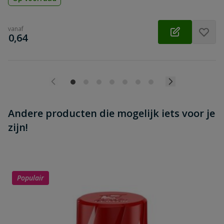
vanaf
€
0,64
Andere producten die mogelijk iets voor je
zijn!
Populair