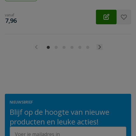
vanaf
€
7,96
NIEUWSBRIEF
Blijf op de hoogte van nieuwe
producten en leuke acties!
E-mailadres