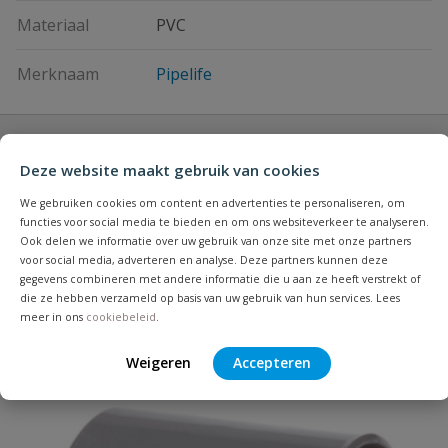
Materiaal
PVC
Merknaam
Pipelife
Vraag en antwoord
Deze website maakt gebruik van cookies
Geen vragen
Beoordelingen
We gebruiken cookies om content en advertenties te personaliseren, om
functies voor social media te bieden en om ons websiteverkeer te analyseren.
Ook delen we informatie over uw gebruik van onze site met onze partners
Heb je zelf ook een vraag over
voor social media, adverteren en analyse. Deze partners kunnen deze
Stel jouw
Bijpassende producten
gegevens combineren met andere informatie die u aan ze heeft verstrekt of
Schrijf zelf een beoordeling
vraag
dit product?
die ze hebben verzameld op basis van uw gebruik van hun services. Lees
meer in ons
cookiebeleid
.
Je beoordeelt:
PVC lijmmof 315 mm
Weigeren
Accepteren
Uw waardering:
Populair