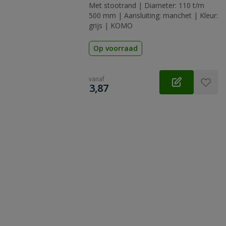
Met stootrand | Diameter: 110 t/m
500 mm | Aansluiting: manchet | Kleur:
grijs | KOMO
Op voorraad
vanaf
€
3,87