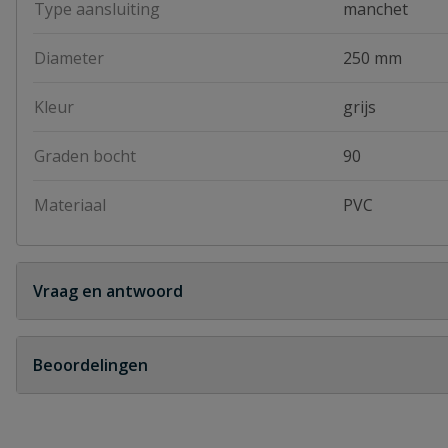
Type aansluiting
manchet
Diameter
250 mm
Kleur
grijs
Graden bocht
90
Materiaal
PVC
Vraag en antwoord
Geen vragen
Beoordelingen
Heb je zelf ook een vraag over dit product?