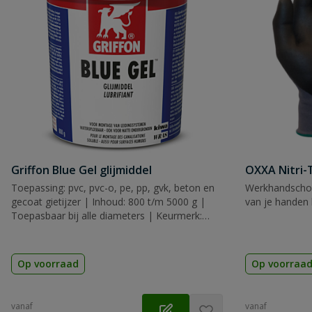
Griffon Blue Gel glijmiddel
OXXA Nitri-
Toepassing: pvc, pvc-o, pe, pp, gvk, beton en
Werkhandscho
gecoat gietijzer | Inhoud: 800 t/m 5000 g |
van je handen 
Toepasbaar bij alle diameters | Keurmerk:
KIWA
Op voorraad
Op voorraa
vanaf
vanaf