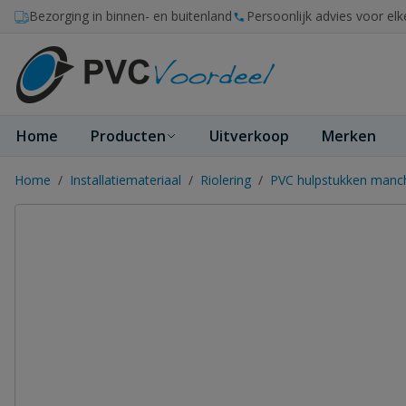
Ga naar de inhoud
Bezorging in binnen- en buitenland
Persoonlijk advies voor elk
Home
Producten
Uitverkoop
Merken
Home
/
Installatiemateriaal
/
Riolering
/
PVC hulpstukken manc