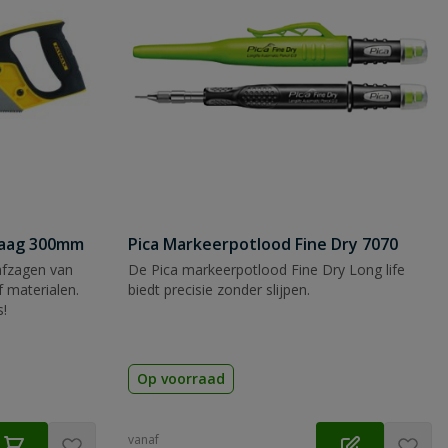
zaag 300mm
Pica Markeerpotlood Fine Dry 7070
afzagen van
De Pica markeerpotlood Fine Dry Long life
 materialen.
biedt precisie zonder slijpen.
s!
Op voorraad
vanaf