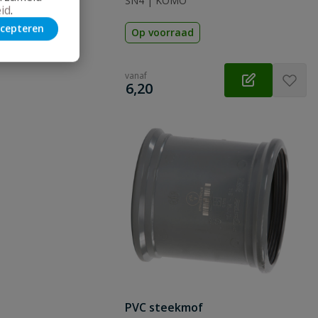
SN4 | KOMO
id
.
cepteren
Op voorraad
vanaf
€
6,20
PVC steekmof