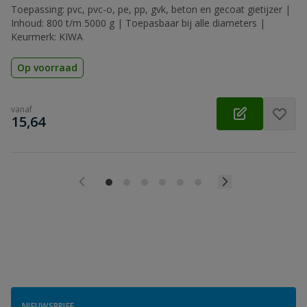
Toepassing: pvc, pvc-o, pe, pp, gvk, beton en gecoat gietijzer |
Inhoud: 800 t/m 5000 g | Toepasbaar bij alle diameters |
Keurmerk: KIWA
Op voorraad
vanaf
€
15,64
NIEUWSBRIEF