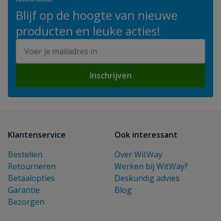
Blijf op de hoogte van nieuwe
producten en leuke acties!
E-mailadres
Inschrijven
Klantenservice
Ook interessant
Bestellen
Over WitWay
Retourneren
Werken bij WitWay?
Betaalopties
Deskundig advies
Garantie
Blog
Bezorgen