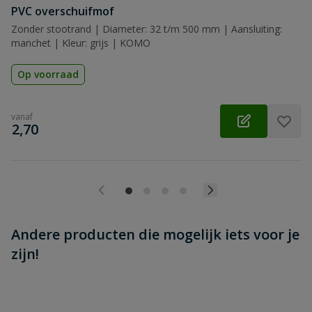
Beoordeling versturen
PVC overschuifmof
Zonder stootrand | Diameter: 32 t/m 500 mm | Aansluiting:
manchet | Kleur: grijs | KOMO
Op voorraad
vanaf
€
2,70
Andere producten die mogelijk iets voor je
zijn!