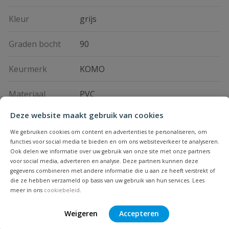
Kleur
grijs
Graden bocht
90
Keurmerk
KOMO
Materiaal
PVC
Deze website maakt gebruik van cookies
Vraag en antwoord
We gebruiken cookies om content en advertenties te personaliseren, om
functies voor social media te bieden en om ons websiteverkeer te analyseren.
Geen vragen
Ook delen we informatie over uw gebruik van onze site met onze partners
Beoordelingen
voor social media, adverteren en analyse. Deze partners kunnen deze
gegevens combineren met andere informatie die u aan ze heeft verstrekt of
die ze hebben verzameld op basis van uw gebruik van hun services. Lees
Heb je zelf ook een vraag over
meer in ons
cookiebeleid
.
Stel jouw
Bijpassende producten
Schrijf zelf een beoordeling
vraag
dit product?
Weigeren
Accepteren
Je beoordeelt:
PVC T-stuk 90° 3x manchet