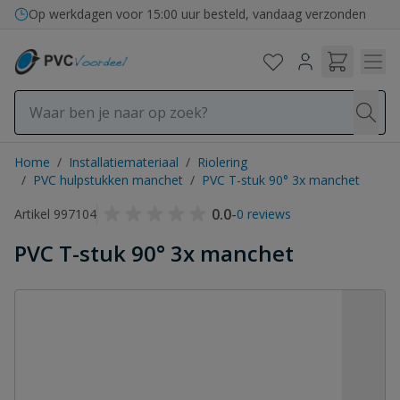
Ga naar de inhoud
Bezorging in binnen- en buitenland
Op werkdagen voor 15:00 uur besteld, vandaag verzonden
Home
/
Installatiemateriaal
/
Riolering
/
PVC hulpstukken manchet
/
PVC T-stuk 90° 3x manchet
0.0
-
Artikel 997104
0 reviews
PVC T-stuk 90° 3x manchet