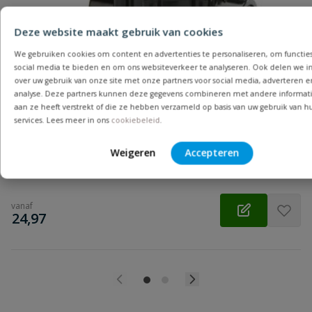
Beoordeling
Deze website maakt gebruik van cookies
We gebruiken cookies om content en advertenties te personaliseren, om functies
social media te bieden en om ons websiteverkeer te analyseren. Ook delen we i
over uw gebruik van onze site met onze partners voor social media, adverteren e
Beoordeling versturen
analyse. Deze partners kunnen deze gegevens combineren met andere informati
Rain Bird magneetklep 100 DV
aan ze heeft verstrekt of die ze hebben verzameld op basis van uw gebruik van h
Populaire magneetklep met waterdoorlaat van max 9000 liter
services. Lees meer in ons
cookiebeleid
.
per uur.
Weigeren
Accepteren
Op voorraad
vanaf
€
24,97