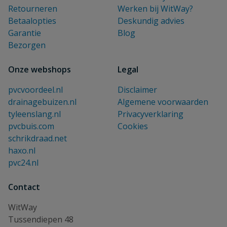
Retourneren
Werken bij WitWay?
Betaalopties
Deskundig advies
Garantie
Blog
Bezorgen
Onze webshops
Legal
pvcvoordeel.nl
Disclaimer
drainagebuizen.nl
Algemene voorwaarden
tyleenslang.nl
Privacyverklaring
pvcbuis.com
Cookies
schrikdraad.net
haxo.nl
pvc24.nl
Contact
WitWay
Tussendiepen 48