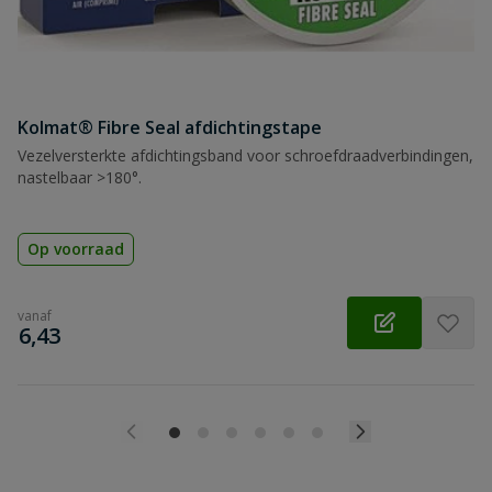
Kolmat® Fibre Seal afdichtingstape
Vezelversterkte afdichtingsband voor schroefdraadverbindingen,
nastelbaar >180°.
Op voorraad
vanaf
€
6,43