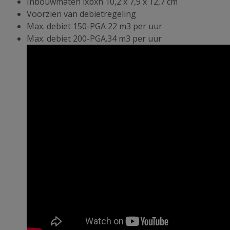
Inbouwmaten lxbxh 10,2 x 7,9 x 12,7 cm
Voorzien van debietregeling
Max. debiet 150-PGA 22 m3 per uur
Max. debiet 200-PGA.34 m3 per uur