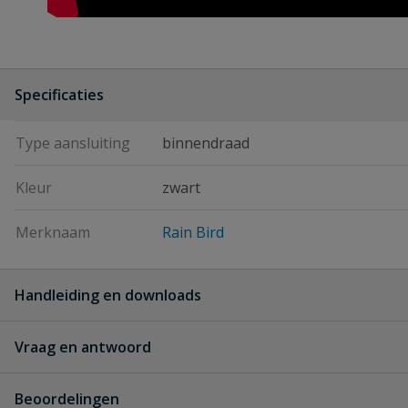
Specificaties
Type aansluiting
binnendraad
Kleur
zwart
Merknaam
Rain Bird
Handleiding en downloads
Vraag en antwoord
Rainbird handleiding magneetklep PGA
Downl
Rainbird_handleiding_magneetklep_PGA_1_.pdf
Geen vragen
Beoordelingen