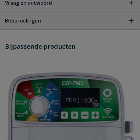
Vraag en antwoord
rainbird esp tm2 handleiding
Download
rainbird-esp-tm2-handleiding.pdf
Geen vragen
Beoordelingen
Heb je zelf ook een vraag over
Stel jouw
Bijpassende producten
Schrijf zelf een beoordeling
vraag
dit product?
Je beoordeelt:
Rainbird ESP-TM2 Wifi outdoor
Uw waardering:
Naam