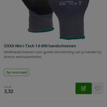
OXXA Nitri-Tech 14-690 handschoenen
Werkhandschoenen voor goede bescherming van je handen bij
diverse werkzaamheden.
Op voorraad
vanaf
€
3,32