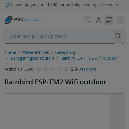
Ga naar de inhoud
Bezorging in binnen- en buitenland
Home
/
Watertechniek
/
Beregening
/
Beregeningscomputers
/
Rainbird ESP-TM2 Wifi outdoor
0.0
-
Artikel 1013286
0 reviews
Rainbird ESP-TM2 Wifi outdoor