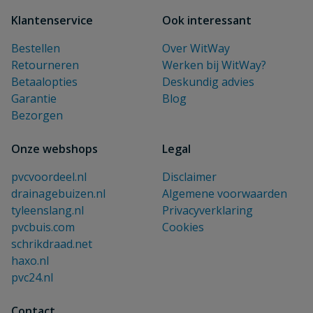
Klantenservice
Ook interessant
Bestellen
Over WitWay
Retourneren
Werken bij WitWay?
Betaalopties
Deskundig advies
Garantie
Blog
Bezorgen
Onze webshops
Legal
pvcvoordeel.nl
Disclaimer
drainagebuizen.nl
Algemene voorwaarden
tyleenslang.nl
Privacyverklaring
pvcbuis.com
Cookies
schrikdraad.net
haxo.nl
pvc24.nl
Contact