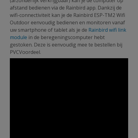
(afzonderlijk verkrijgbaar) kan je de computer op
afstand bedienen via de Rainbird app. Dankzij de
wifi-connectiviteit kan je de Rainbird ESP-TM2 Wifi
Outdoor eenvoudig bedienen en monitoren vanaf
uw smartphone of tablet als je de
Rainbird wifi link
module
in de beregeningscomputer hebt
gestoken. Deze is eenvoudig mee te bestellen bij
PVCVoordeel.