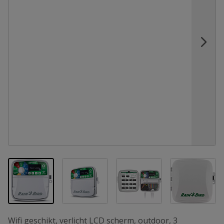
View larger image
View larger image
View la
View larger image
Wifi geschikt, verlicht LCD scherm, outdoor, 3