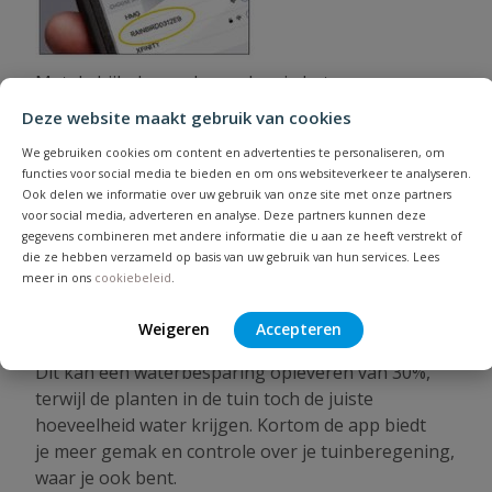
Met de bijbehorende app kan je het
beregeningsschema aanpassen, de besproeiing
Deze website maakt gebruik van cookies
pauzeren of annuleren, en real-time informatie
We gebruiken cookies om content en advertenties te personaliseren, om
ontvangen over de status van uw systeem. Ook is
functies voor social media te bieden en om ons websiteverkeer te analyseren.
het mogelijk om handmatig een groep of cyclus in
Ook delen we informatie over uw gebruik van onze site met onze partners
te schakelen.
voor social media, adverteren en analyse. Deze partners kunnen deze
gegevens combineren met andere informatie die u aan ze heeft verstrekt of
Daarnaast heeft de Rainbird app de mogelijkheid
die ze hebben verzameld op basis van uw gebruik van hun services. Lees
om gegevens van weestations in de buurt op te
meer in ons
cookiebeleid
.
halen en daarmee een automatische aanpassing in
de looptijd toe te staan! Hiervoor kunnen indien
Weigeren
Accepteren
gewenst meldingen op je telefoon binnenkomen.
Dit kan een waterbesparing opleveren van 30%,
terwijl de planten in de tuin toch de juiste
hoeveelheid water krijgen. Kortom de app biedt
je meer gemak en controle over je tuinberegening,
waar je ook bent.