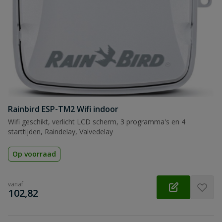
Samenvatting
Beoordeling
Beoordeling versturen
Rainbird ESP-TM2 Wifi indoor
Wifi geschikt, verlicht LCD scherm, 3 programma's en 4
starttijden, Raindelay, Valvedelay
Op voorraad
vanaf
€
102,82