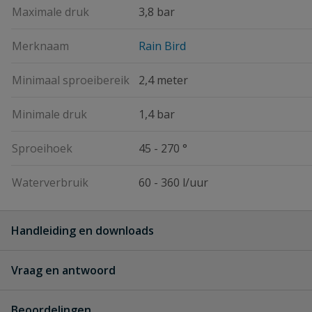
Maximale druk
3,8 bar
Merknaam
Rain Bird
Minimaal sproeibereik
2,4 meter
Minimale druk
1,4 bar
Sproeihoek
45 - 270 °
Waterverbruik
60 - 360 l/uur
Handleiding en downloads
Vraag en antwoord
R VAN Nozzle instelbare hoek afstellen Rain Bird
R_VAN_Nozzle_instelbare_hoek_afstellen_Rain_Bir
Geen vragen
Beoordelingen