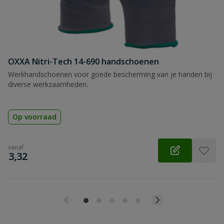
OXXA Nitri-Tech 14-690 handschoenen
Werkhandschoenen voor goede bescherming van je handen bij
diverse werkzaamheden.
Op voorraad
vanaf
€
3,32