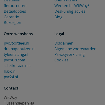
Bestellen
Over WitWay
Retourneren
Werken bij WitWay?
Betaalopties
Deskundig advies
Garantie
Blog
Bezorgen
Onze webshops
Legal
pvcvoordeel.nl
Disclaimer
drainagebuizen.nl
Algemene voorwaarden
tyleenslang.nl
Privacyverklaring
pvcbuis.com
Cookies
schrikdraad.net
haxo.nl
pvc24.nl
Contact
WitWay
Tussendiepen 48