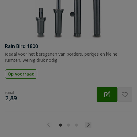
Beoordeling
Beoordeling versturen
Rain Bird 1800
Ideaal voor het beregenen van borders, perkjes en kleine
ruimten, weinig druk nodig
Op voorraad
vanaf
€
2,89