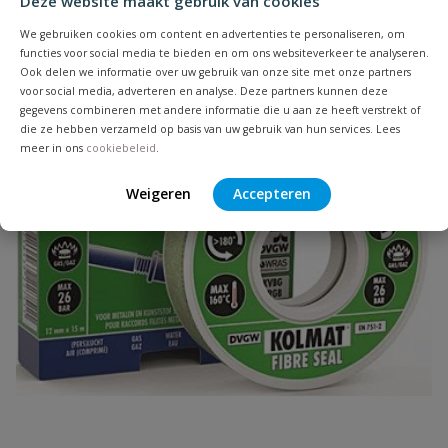
Deze website maakt gebruik van cookies
We gebruiken cookies om content en advertenties te personaliseren, om
Uw waardering:
functies voor social media te bieden en om ons websiteverkeer te analyseren.
Ook delen we informatie over uw gebruik van onze site met onze partners
voor social media, adverteren en analyse. Deze partners kunnen deze
gegevens combineren met andere informatie die u aan ze heeft verstrekt of
die ze hebben verzameld op basis van uw gebruik van hun services. Lees
meer in ons
cookiebeleid
.
Weigeren
Accepteren
Naam
Samenvatting
Beoordeling