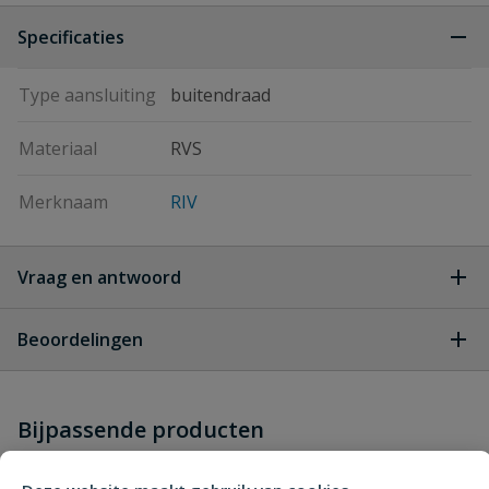
Specificaties
Type aansluiting
buitendraad
Materiaal
RVS
Merknaam
RIV
Vraag en antwoord
Geen vragen
Beoordelingen
Heb je zelf ook een vraag over
Stel jouw
Bijpassende producten
Schrijf zelf een beoordeling
vraag
dit product?
Je beoordeelt:
RIV 6910 rvs tapkraan