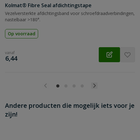
Beoordeling versturen
Kolmat® Fibre Seal afdichtingstape
Vezelversterkte afdichtingsband voor schroefdraadverbindingen,
nastelbaar >180°.
Op voorraad
vanaf
€
6,44
Andere producten die mogelijk iets voor je
zijn!