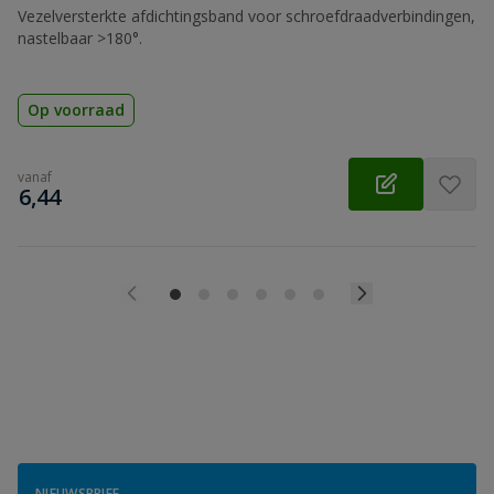
Vezelversterkte afdichtingsband voor schroefdraadverbindingen,
nastelbaar >180°.
Op voorraad
vanaf
€
6,44
NIEUWSBRIEF