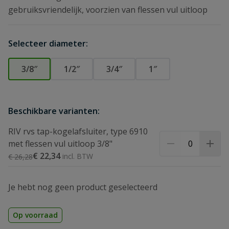
gebruiksvriendelijk, voorzien van flessen vul uitloop
Selecteer diameter:
3/8″
1/2″
3/4″
1″
Beschikbare varianten:
RIV rvs tap-kogelafsluiter, type 6910
met flessen vul uitloop 3/8"
Speciale prijs
€ 22,34
Normale prijs
€ 26,28
Je hebt nog geen product geselecteerd
Op voorraad