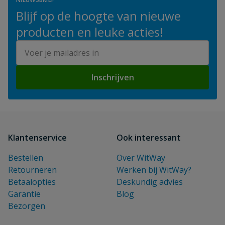
Blijf op de hoogte van nieuwe
producten en leuke acties!
E-mailadres
Inschrijven
Klantenservice
Ook interessant
Bestellen
Over WitWay
Retourneren
Werken bij WitWay?
Betaalopties
Deskundig advies
Garantie
Blog
Bezorgen