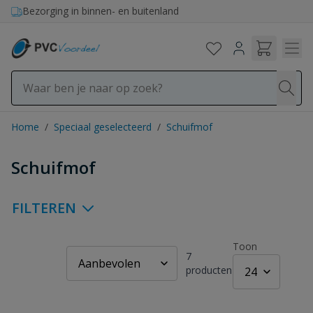
Ga naar de inhoud
Bezorging in binnen- en buitenland
Home
/
Speciaal geselecteerd
/
Schuifmof
Schuifmof
FILTEREN
Toon
7
producten