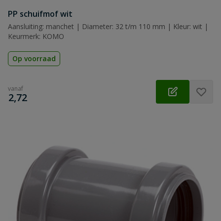
PP schuifmof wit
Aansluiting: manchet | Diameter: 32 t/m 110 mm | Kleur: wit |
Keurmerk: KOMO
Op voorraad
vanaf
€
2,72