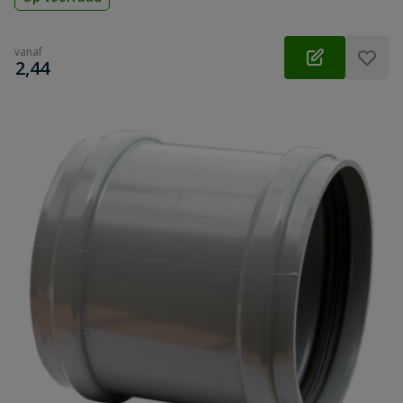
vanaf
€
2,44