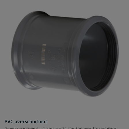
PVC overschuifmof
Zonder stootrand | Diameter: 32 t/m 500 mm | Aansluiting: