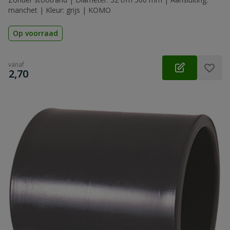
manchet | Kleur: grijs | KOMO
Op voorraad
vanaf
€
2,70