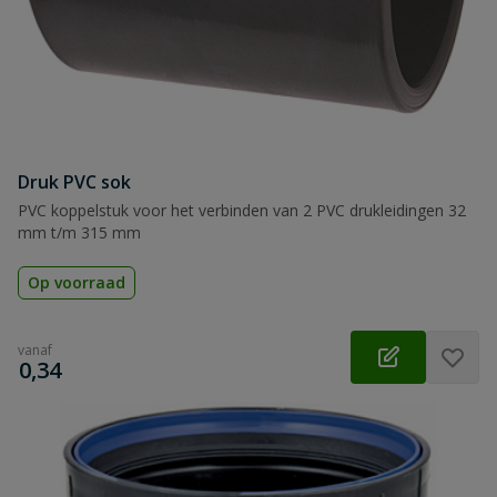
Druk PVC sok
PVC koppelstuk voor het verbinden van 2 PVC drukleidingen 32
mm t/m 315 mm
Op voorraad
vanaf
€
0,34