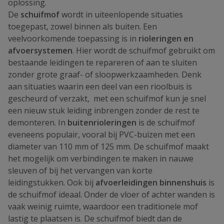
oplossing.
De
schuifmof
wordt in uiteenlopende situaties
toegepast, zowel binnen als buiten. Een
veelvoorkomende toepassing is in
rioleringen en
afvoersystemen
. Hier wordt de schuifmof gebruikt om
bestaande leidingen te repareren of aan te sluiten
zonder grote graaf- of sloopwerkzaamheden. Denk
aan situaties waarin een deel van een rioolbuis is
gescheurd of verzakt, met een schuifmof kun je snel
een nieuw stuk leiding inbrengen zonder de rest te
demonteren. In
buitenrioleringen
is de schuifmof
eveneens populair, vooral bij PVC-buizen met een
diameter van 110 mm of 125 mm. De schuifmof maakt
het mogelijk om verbindingen te maken in nauwe
sleuven of bij het vervangen van korte
leidingstukken. Ook bij
afvoerleidingen binnenshuis
is
de schuifmof ideaal. Onder de vloer of achter wanden is
vaak weinig ruimte, waardoor een traditionele mof
lastig te plaatsen is. De schuifmof biedt dan de