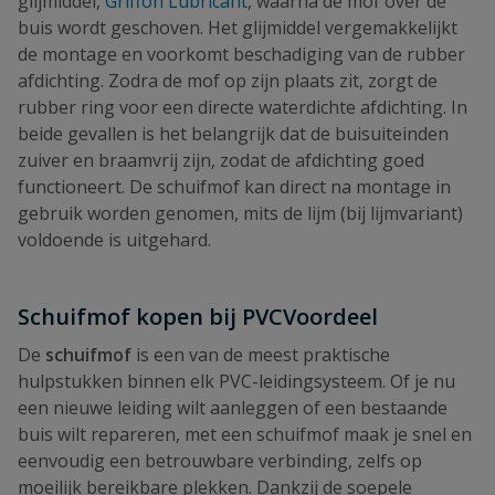
glijmiddel,
Griffon Lubricant
, waarna de mof over de
buis wordt geschoven. Het glijmiddel vergemakkelijkt
de montage en voorkomt beschadiging van de rubber
afdichting. Zodra de mof op zijn plaats zit, zorgt de
rubber ring voor een directe waterdichte afdichting. In
beide gevallen is het belangrijk dat de buisuiteinden
zuiver en braamvrij zijn, zodat de afdichting goed
functioneert. De schuifmof kan direct na montage in
gebruik worden genomen, mits de lijm (bij lijmvariant)
voldoende is uitgehard.
Schuifmof kopen bij PVCVoordeel
De
schuifmof
is een van de meest praktische
hulpstukken binnen elk PVC-leidingsysteem. Of je nu
een nieuwe leiding wilt aanleggen of een bestaande
buis wilt repareren, met een schuifmof maak je snel en
eenvoudig een betrouwbare verbinding, zelfs op
moeilijk bereikbare plekken. Dankzij de soepele