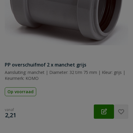
PP overschuifmof 2 x manchet grijs
Aansluiting: manchet | Diameter: 32 t/m 75 mm | Kleur: grijs |
Keurmerk: KOMO
Op voorraad
vanaf
€
2,21