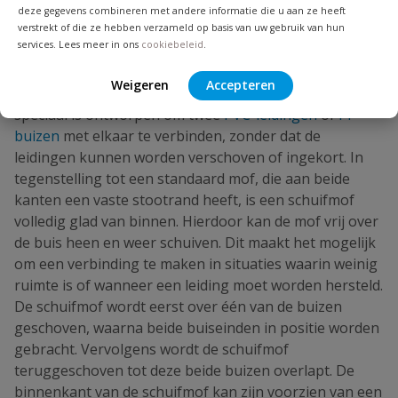
waterdichtheid en gebruiksgemak.
deze gegevens combineren met andere informatie die u aan ze heeft
verstrekt of die ze hebben verzameld op basis van uw gebruik van hun
services. Lees meer in ons
cookiebeleid
.
Wat is een schuifmof?
Weigeren
Accepteren
Een
schuifmof
is een buisvormig verbindingsstuk dat
speciaal is ontworpen om twee
PVC-leidingen
of
PP
buizen
met elkaar te verbinden, zonder dat de
leidingen kunnen worden verschoven of ingekort. In
tegenstelling tot een standaard mof, die aan beide
kanten een vaste stootrand heeft, is een schuifmof
volledig glad van binnen. Hierdoor kan de mof vrij over
de buis heen en weer schuiven. Dit maakt het mogelijk
om een verbinding te maken in situaties waarin weinig
ruimte is of wanneer een leiding moet worden hersteld.
De schuifmof wordt eerst over één van de buizen
geschoven, waarna beide buiseinden in positie worden
gebracht. Vervolgens wordt de schuifmof
teruggeschoven tot deze beide buizen overlapt. De
binnenkant van de schuifmof kan zijn voorzien van een