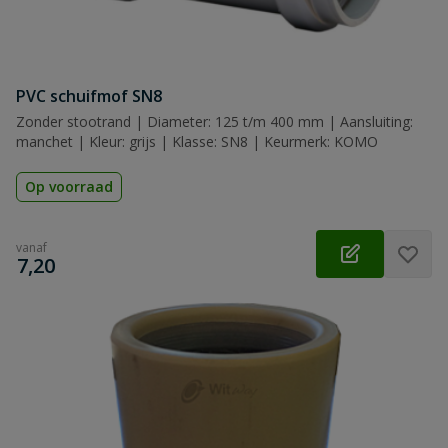
PVC schuifmof SN8
Zonder stootrand | Diameter: 125 t/m 400 mm | Aansluiting:
manchet | Kleur: grijs | Klasse: SN8 | Keurmerk: KOMO
Op voorraad
vanaf
€
7,20