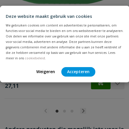
Inhoud
100 stuks
Deze website maakt gebruik van cookies
Lengte
150 mm
We gebruiken cookies om content en advertenties te personaliseren, om
Spax Bitbox T-STAR plus
functies voor social media te bieden en om ons websiteverkeer te analyseren.
Beoordeling versturen
Materiaal
verzinkt staal
Ook delen we informatie over uw gebruik van onze site met onze partners
6 Bitjes + Bithouder
voor social media, adverteren en analyse. Deze partners kunnen deze
gegevens combineren met andere informatie die u aan ze heeft verstrekt of
Merknaam
Spax
die ze hebben verzameld op basis van uw gebruik van hun services. Lees
meer in ons
cookiebeleid
.
Op voorraad
Schroefdraadlengte
146 mm
Weigeren
Accepteren
Toepassing(en)
kozijnen
€
27,11