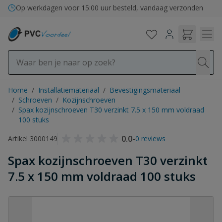
Ga naar de inhoud
Op werkdagen voor 15:00 uur besteld, vandaag verzonden
Home
/
Installatiemateriaal
/
Bevestigingsmateriaal
/
Schroeven
/
Kozijnschroeven
/
Spax kozijnschroeven T30 verzinkt 7.5 x 150 mm voldraad
100 stuks
0.0
-
Artikel 3000149
0 reviews
Spax kozijnschroeven T30 verzinkt
7.5 x 150 mm voldraad 100 stuks