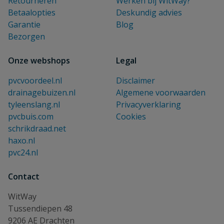
Retourneren
Werken bij WitWay?
Betaalopties
Deskundig advies
Garantie
Blog
Bezorgen
Onze webshops
Legal
pvcvoordeel.nl
Disclaimer
drainagebuizen.nl
Algemene voorwaarden
tyleenslang.nl
Privacyverklaring
pvcbuis.com
Cookies
schrikdraad.net
haxo.nl
pvc24.nl
Contact
WitWay
Tussendiepen 48
9206 AE Drachten