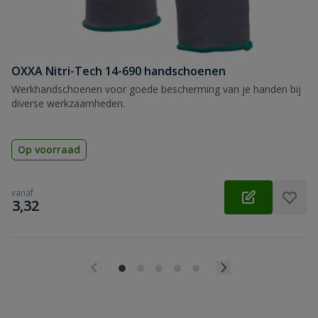
OXXA Nitri-Tech 14-690 handschoenen
Werkhandschoenen voor goede bescherming van je handen bij
diverse werkzaamheden.
Op voorraad
vanaf
€
3,32