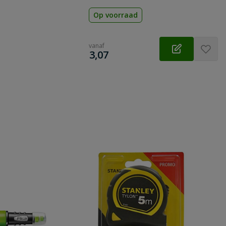
Op voorraad
vanaf
€
3,07