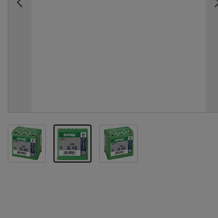
View larger image
View larger image
View larger image