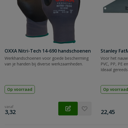
OXXA Nitri-Tech 14-690 handschoenen
Stanley Fa
Werkhandschoenen voor goede bescherming
Voor het nauwk
van je handen bij diverse werkzaamheden.
PVC, PP, PE en
Ideaal gereeds
Op voorraad
Op voorraa
vanaf
€
€
3,32
22,45