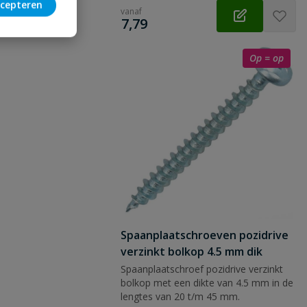
cepteren
vanaf
€
7,79
Op = op
Spaanplaatschroeven pozidrive
verzinkt bolkop 4.5 mm dik
Spaanplaatschroef pozidrive verzinkt
bolkop met een dikte van 4.5 mm in de
lengtes van 20 t/m 45 mm.