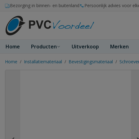
Ga naar de inhoud
Bezorging in binnen- en buitenland
Persoonlijk advies voor elk
Home
Producten
Uitverkoop
Merken
Home
/
Installatiemateriaal
/
Bevestigingsmateriaal
/
Schroeve