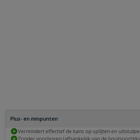
Plus- en minpunten
Vermindert effectief de kans op splijten en uitstulp
Zonder voorboren (afhankelijk van de houtsoort)do