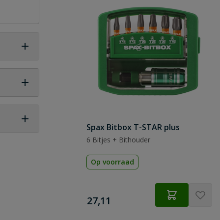
Spax Bitbox T-STAR plus
6 Bitjes + Bithouder
 vraag
Op voorraad
€
27,11