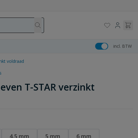
incl. BTW
nkt voldraad
s
even T-STAR verzinkt
4,5 mm
5 mm
6 mm