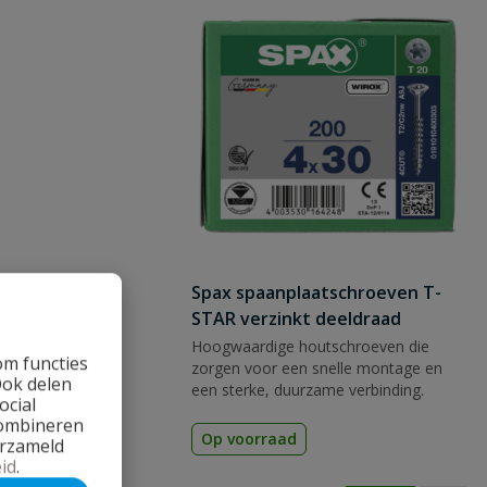
Spax spaanplaatschroeven T-
STAR verzinkt deeldraad
Hoogwaardige houtschroeven die
om functies
zorgen voor een snelle montage en
Ook delen
een sterke, duurzame verbinding.
ocial
combineren
Op voorraad
erzameld
id
.