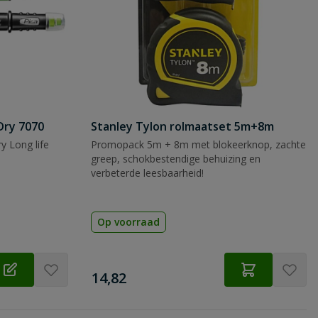
Dry 7070
Stanley Tylon rolmaatset 5m+8m
y Long life
Promopack 5m + 8m met blokeerknop, zachte
greep, schokbestendige behuizing en
verbeterde leesbaarheid!
Op voorraad
€
14,82