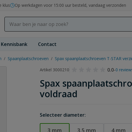
e klus
Op werkdagen voor 15:00 uur besteld, vandaag verzonden
Kennisbank
Contact
n
/
Spaanplaatschroeven
/
Spax spaanplaatschroeven T-STAR verzi
0.0
-
Artikel 3000210
0 review
Spax spaanplaatschro
voldraad
Selecteer diameter:
3 mm
3,5 mm
4 mm