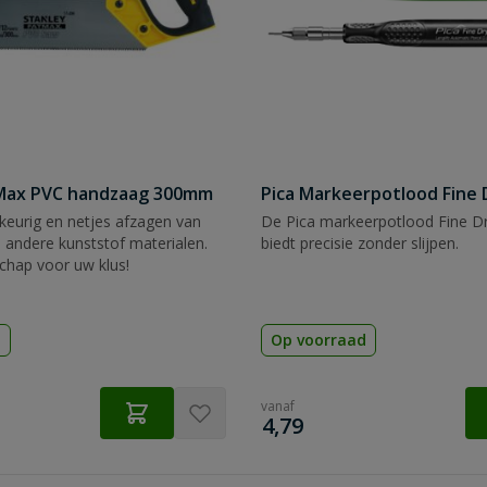
tMax PVC handzaag 300mm
Pica Markeerpotlood Fine 
eurig en netjes afzagen van
De Pica markeerpotlood Fine Dr
 andere kunststof materialen.
biedt precisie zonder slijpen.
chap voor uw klus!
d
Op voorraad
vanaf
€
4,79