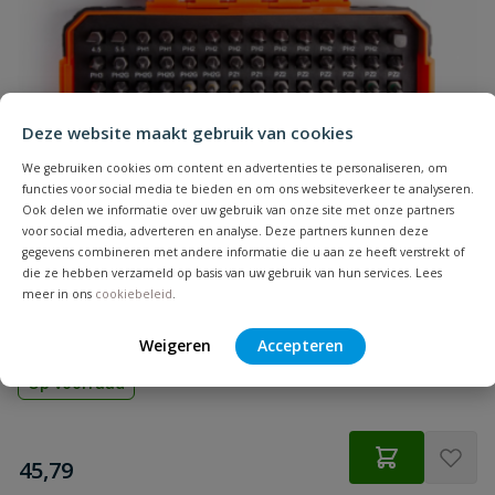
materiaal
Samenvatting
Hoofdvorm
verzonken kop
Inhoud
200 stuks
Beoordeling
Deze website maakt gebruik van cookies
Koponderzijde
We gebruiken cookies om content en advertenties te personaliseren, om
remribben
functies voor social media te bieden en om ons websiteverkeer te analyseren.
Ook delen we informatie over uw gebruik van onze site met onze partners
Lengte
12 mm
voor social media, adverteren en analyse. Deze partners kunnen deze
Bahco 59/S100BC 100-delige bitset
gegevens combineren met andere informatie die u aan ze heeft verstrekt of
Beoordeling versturen
die ze hebben verzameld op basis van uw gebruik van hun services. Lees
Materiaal
verzinkt staal
100-delige bitset met Gleuf-, Phillips®, Pozidriv®, Hexagon,
meer in ons
cookiebeleid
.
Robertson en Torx® bits.
Merknaam
Spax
Weigeren
Accepteren
Op voorraad
Punt
S-punt
Schroefdraadlengte
10 mm
€
45,79