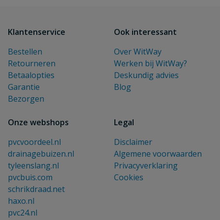
Klantenservice
Ook interessant
Bestellen
Over WitWay
Retourneren
Werken bij WitWay?
Betaalopties
Deskundig advies
Garantie
Blog
Bezorgen
Onze webshops
Legal
pvcvoordeel.nl
Disclaimer
drainagebuizen.nl
Algemene voorwaarden
tyleenslang.nl
Privacyverklaring
pvcbuis.com
Cookies
schrikdraad.net
haxo.nl
pvc24.nl