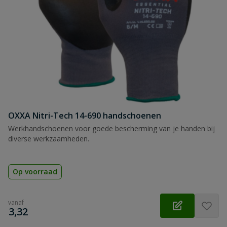
OXXA Nitri-Tech 14-690 handschoenen
Werkhandschoenen voor goede bescherming van je handen bij
diverse werkzaamheden.
Op voorraad
vanaf
€
3,32