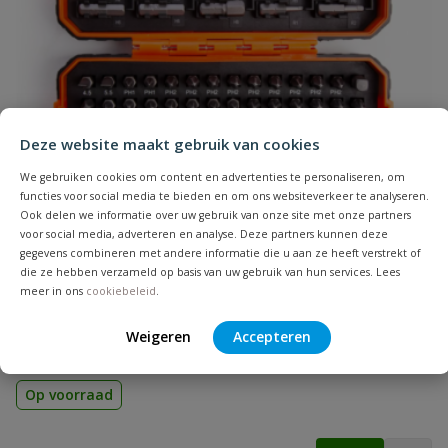
bevestiging in hout
Naam
Geschikt voor
hout
materiaal
Samenvatting
Hoofdvorm
verzonken kop
Deze website maakt gebruik van cookies
Beoordeling
Inhoud
200 stuks
We gebruiken cookies om content en advertenties te personaliseren, om
functies voor social media te bieden en om ons websiteverkeer te analyseren.
Ook delen we informatie over uw gebruik van onze site met onze partners
Koponderzijde
MULTI-kop
voor social media, adverteren en analyse. Deze partners kunnen deze
gegevens combineren met andere informatie die u aan ze heeft verstrekt of
die ze hebben verzameld op basis van uw gebruik van hun services. Lees
Lengte
30 mm
Bahco 59/S100BC 100-delige bitset
meer in ons
cookiebeleid
.
Beoordeling versturen
100-delige bitset met Gleuf-, Phillips®, Pozidriv®, Hexagon,
Materiaal
verzinkt staal
Robertson en Torx® bits.
Weigeren
Accepteren
Merknaam
Spax
Op voorraad
Punt
4CUT