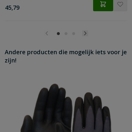
€
45,79
Schroefdraadlengte
25 mm
Andere producten die mogelijk iets voor je
zijn!