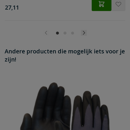
€
27,11
Schroefdraadlengte
26 mm
Andere producten die mogelijk iets voor je
zijn!