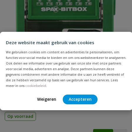
bevestiging in hout
Naam
Geschikt voor
hout
materiaal
Samenvatting
Hoofdvorm
verzonken kop
Deze website maakt gebruik van cookies
Beoordeling
Inhoud
200 stuks
We gebruiken cookies om content en advertenties te personaliseren, om
functies voor social media te bieden en om ons websiteverkeer te analyseren.
Ook delen we informatie over uw gebruik van onze site met onze partners
Koponderzijde
remribben
voor social media, adverteren en analyse. Deze partners kunnen deze
gegevens combineren met andere informatie die u aan ze heeft verstrekt of
die ze hebben verzameld op basis van uw gebruik van hun services. Lees
Lengte
30 mm
Spax Bitbox T-STAR plus
meer in ons
cookiebeleid
.
Beoordeling versturen
6 Bitjes + Bithouder
Materiaal
verzinkt staal
Weigeren
Accepteren
Merknaam
Spax
Op voorraad
Punt
S-punt