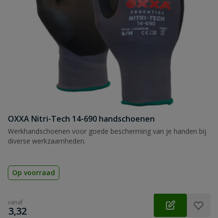
OXXA Nitri-Tech 14-690 handschoenen
Werkhandschoenen voor goede bescherming van je handen bij
diverse werkzaamheden.
Op voorraad
vanaf
€
3,32