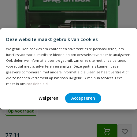
Naam
Geschikt voor
hout
materiaal
Samenvatting
Hoofdvorm
verzonken kop
Deze website maakt gebruik van cookies
Beoordeling
Inhoud
200 stuks
We gebruiken cookies om content en advertenties te personaliseren, om
functies voor social media te bieden en om ons websiteverkeer te analyseren.
Koponderzijde
MULTI-kop
Ook delen we informatie over uw gebruik van onze site met onze partners
voor social media, adverteren en analyse. Deze partners kunnen deze
gegevens combineren met andere informatie die u aan ze heeft verstrekt of
Lengte
45 mm
Spax Bitbox T-STAR plus
die ze hebben verzameld op basis van uw gebruik van hun services. Lees
Beoordeling versturen
6 Bitjes + Bithouder
meer in ons
cookiebeleid
.
Materiaal
RVS A2
Weigeren
Accepteren
Merknaam
Spax
Op voorraad
Punt
4CUT
€
27,11
Schroefdraadlengte
40 mm