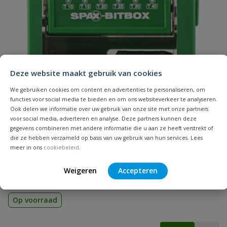
bevestiging in hout
Naam
Geschikt voor
hout
materiaal
Samenvatting
Hoofdvorm
verzonken kop
Deze website maakt gebruik van cookies
Beoordeling
Inhoud
200 stuks
We gebruiken cookies om content en advertenties te personaliseren, om
functies voor social media te bieden en om ons websiteverkeer te analyseren.
Ook delen we informatie over uw gebruik van onze site met onze partners
Koponderzijde
MULTI-kop
voor social media, adverteren en analyse. Deze partners kunnen deze
gegevens combineren met andere informatie die u aan ze heeft verstrekt of
die ze hebben verzameld op basis van uw gebruik van hun services. Lees
Lengte
50 mm
Spax Bitbox T-STAR plus
meer in ons
cookiebeleid
.
Beoordeling versturen
6 Bitjes + Bithouder
Materiaal
verzinkt staal
Weigeren
Accepteren
Merknaam
Spax
Op voorraad
Punt
4CUT