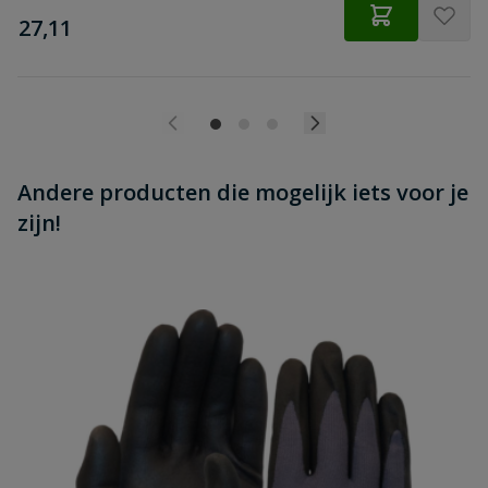
€
27,11
Schroefdraadlengte
44 mm
Andere producten die mogelijk iets voor je
zijn!