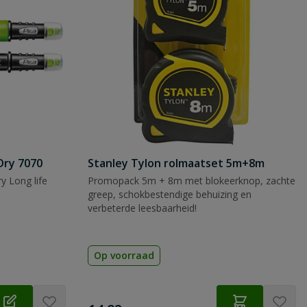
Dry 7070
Stanley Tylon rolmaatset 5m+8m
y Long life
Promopack 5m + 8m met blokeerknop, zachte
greep, schokbestendige behuizing en
verbeterde leesbaarheid!
Op voorraad