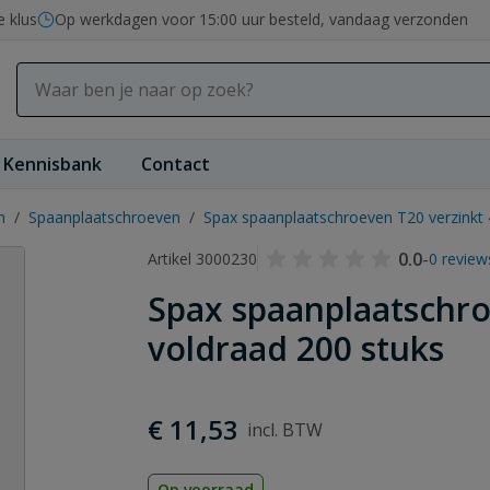
e klus
Op werkdagen voor 15:00 uur besteld, vandaag verzonden
Kennisbank
Contact
n
/
Spaanplaatschroeven
/
Spax spaanplaatschroeven T20 verzinkt 
0.0
-
Artikel 3000230
0 review
Spax spaanplaatschro
voldraad 200 stuks
€ 11,53
Op voorraad