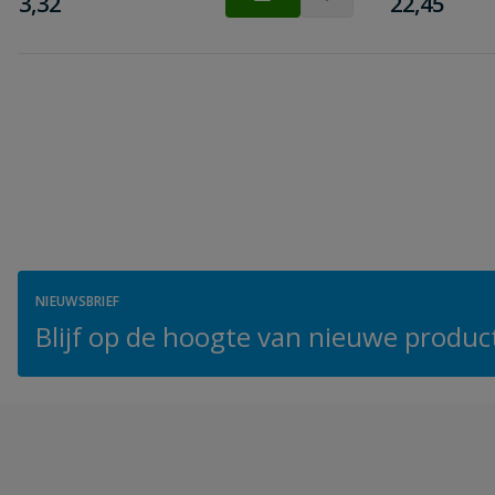
€
€
3,32
22,45
NIEUWSBRIEF
Blijf op de hoogte van nieuwe product