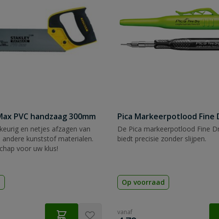
tMax PVC handzaag 300mm
Pica Markeerpotlood Fine 
eurig en netjes afzagen van
De Pica markeerpotlood Fine Dr
 andere kunststof materialen.
biedt precisie zonder slijpen.
chap voor uw klus!
d
Op voorraad
vanaf