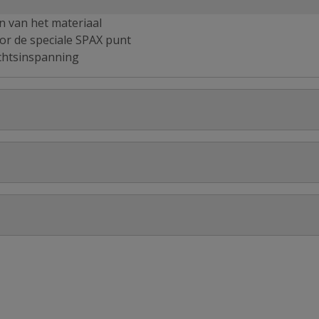
en van het materiaal
or de speciale SPAX punt
chtsinspanning
53
Stel jouw
t 4 x 45 mm voldraad 200 stuks