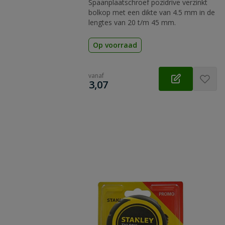
Spaanplaatschroef pozidrive verzinkt
bolkop met een dikte van 4.5 mm in de
lengtes van 20 t/m 45 mm.
Op voorraad
vanaf
€
3,07