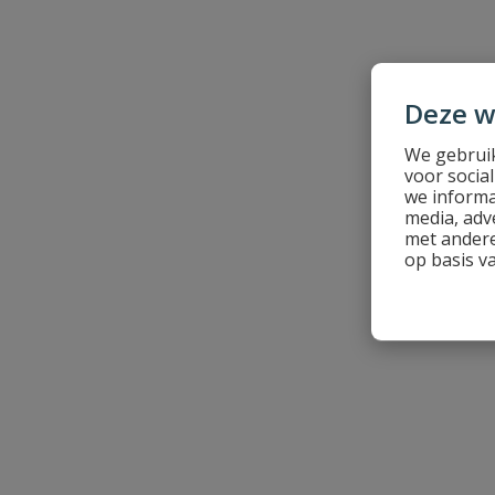
Beoordeling versturen
Punt
4CUT
Schroefdraadlengte
40 mm
Deze w
We gebruik
voor socia
we informa
media, adv
met andere
op basis v