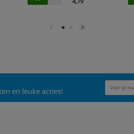
€
4,79
E-mailadres
en en leuke acties!