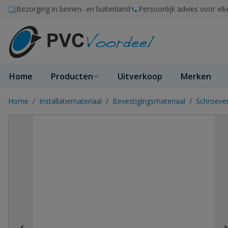
Ga naar de inhoud
Bezorging in binnen- en buitenland
Persoonlijk advies voor elk
Home
Producten
Uitverkoop
Merken
Home
/
Installatiemateriaal
/
Bevestigingsmateriaal
/
Schroeve