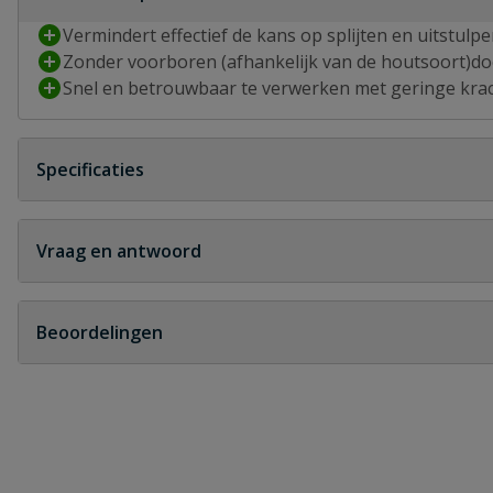
Vermindert effectief de kans op splijten en uitstulp
Zonder voorboren (afhankelijk van de houtsoort)do
Snel en betrouwbaar te verwerken met geringe kra
Specificaties
Aandrijving
T-STAR plus
Vraag en antwoord
Artikelnummer fabrikant
11910104004
Geen vragen
Beoordelingen
Bitmaat
T20
Heb je zelf ook een vraag over dit product?
Certificering(en)
A9J
Schrijf zelf een beoordeling
Coating
WIROX
Je beoordeelt:
Spax spaanplaatschroeven T20 verzink