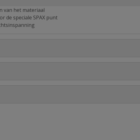
en van het materiaal
or de speciale SPAX punt
chtsinspanning
03
Stel jouw
t 6 x 80 mm voldraad 100 stuks