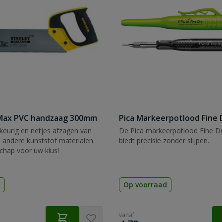
tMax PVC handzaag 300mm
Pica Markeerpotlood Fine 
eurig en netjes afzagen van
De Pica markeerpotlood Fine Dr
 andere kunststof materialen.
biedt precisie zonder slijpen.
chap voor uw klus!
d
Op voorraad
vanaf