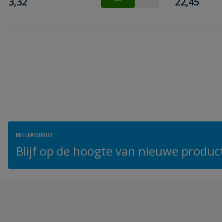
€
€
3,32
22,45
NIEUWSBRIEF
Blijf op de hoogte van nieuwe product