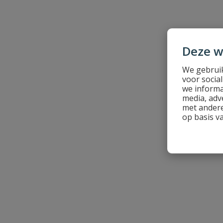
Beoordeling versturen
Punt
4CUT
Schroefdraadlengte
61 mm
Deze w
We gebruik
voor socia
we informa
media, adv
met andere
op basis v