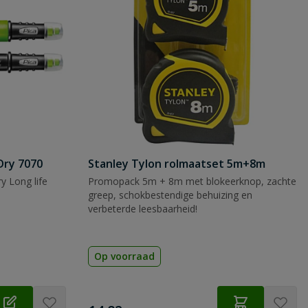
Dry 7070
Stanley Tylon rolmaatset 5m+8m
y Long life
Promopack 5m + 8m met blokeerknop, zachte
greep, schokbestendige behuizing en
verbeterde leesbaarheid!
Op voorraad