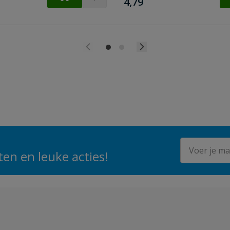
€
4,79
E-mailadres
en en leuke acties!