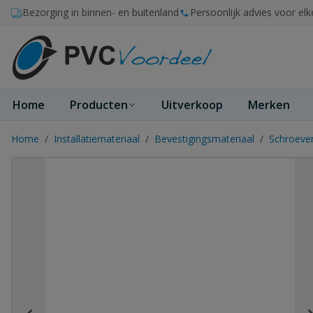
Ga naar de inhoud
Bezorging in binnen- en buitenland
Persoonlijk advies voor elk
Home
Producten
Uitverkoop
Merken
Home
/
Installatiemateriaal
/
Bevestigingsmateriaal
/
Schroeve