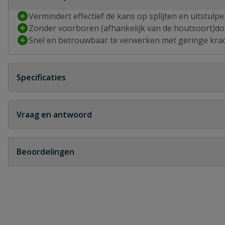
Vermindert effectief de kans op splijten en uitstulp
Zonder voorboren (afhankelijk van de houtsoort)do
Snel en betrouwbaar te verwerken met geringe kra
Specificaties
Aandrijving
T-STAR plus
Vraag en antwoord
Artikelnummer fabrikant
11910106008
Geen vragen
Beoordelingen
Bitmaat
T30
Heb je zelf ook een vraag over dit product?
Certificering(en)
A9J
Schrijf zelf een beoordeling
Coating
WIROX
Je beoordeelt:
Spax spaanplaatschroeven T20 verzink