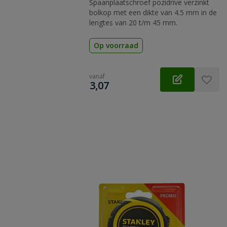
Spaanplaatschroef pozidrive verzinkt
bolkop met een dikte van 4.5 mm in de
lengtes van 20 t/m 45 mm.
Op voorraad
vanaf
€
3,07