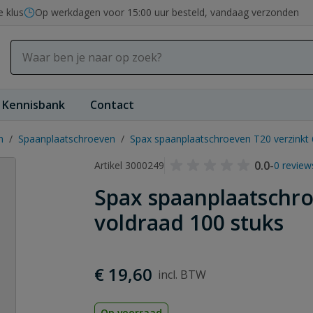
e klus
Op werkdagen voor 15:00 uur besteld, vandaag verzonden
Kennisbank
Contact
n
/
Spaanplaatschroeven
/
Spax spaanplaatschroeven T20 verzinkt 
0.0
-
Artikel 3000249
0 review
Spax spaanplaatschro
voldraad 100 stuks
€ 19,60
Op voorraad