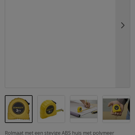
View larger image
View larger image
View la
View larger image
Rolmaat met een stevige ABS huis met polymeer