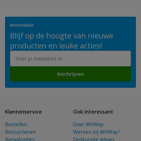
NIEUWSBRIEF
Blijf op de hoogte van nieuwe
producten en leuke acties!
E-mailadres
Inschrijven
Klantenservice
Ook interessant
Bestellen
Over WitWay
Retourneren
Werken bij WitWay?
Betaalopties
Deskundig advies