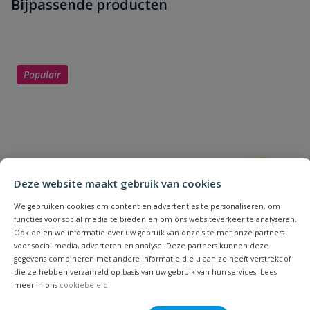
Bijpassende producten
Schrijf zelf een beoordeling
vraag
dit product?
Je beoordeelt:
Stanley rolmaat 3 meter
Uw waardering:
Populair
Naam
Deze website maakt gebruik van cookies
We gebruiken cookies om content en advertenties te personaliseren, om
functies voor social media te bieden en om ons websiteverkeer te analyseren.
Samenvatting
Ook delen we informatie over uw gebruik van onze site met onze partners
voor social media, adverteren en analyse. Deze partners kunnen deze
gegevens combineren met andere informatie die u aan ze heeft verstrekt of
Beoordeling
die ze hebben verzameld op basis van uw gebruik van hun services. Lees
meer in ons
cookiebeleid
.