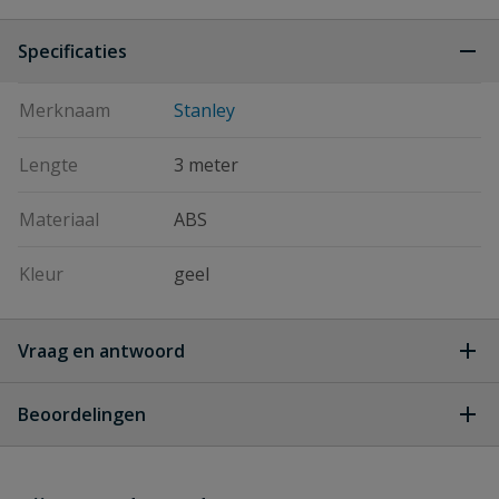
Specificaties
Merknaam
Stanley
Lengte
3 meter
Materiaal
ABS
Kleur
geel
Vraag en antwoord
Geen vragen
Beoordelingen
Heb je zelf ook een vraag over
Stel jouw