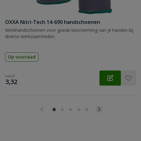
OXXA Nitri-Tech 14-690 handschoenen
Werkhandschoenen voor goede bescherming van je handen bij
diverse werkzaamheden.
Op voorraad
vanaf
€
3,32