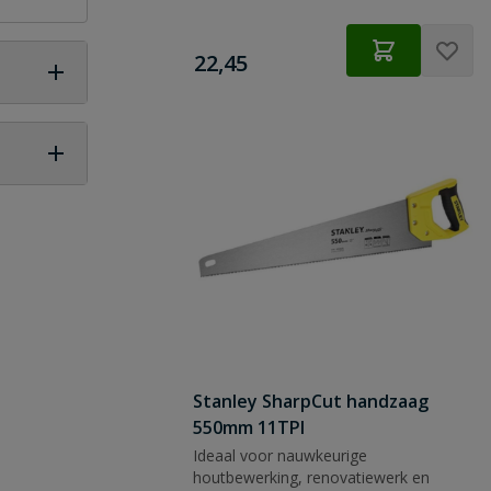
€
22,45
 vraag
Stanley SharpCut handzaag
550mm 11TPI
Ideaal voor nauwkeurige
houtbewerking, renovatiewerk en