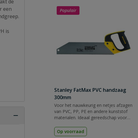
akt de
r een
Populair
ndgreep.
H is
Stanley FatMax PVC handzaag
300mm
Voor het nauwkeurig en netjes afzagen
van PVC, PP, PE en andere kunststof
materialen. Ideaal gereedschap voor
uw klus!
Op voorraad