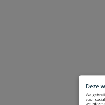
Naam
Samenvatting
Beoordeling
Beoordeling versturen
Deze w
We gebruik
voor socia
we informa