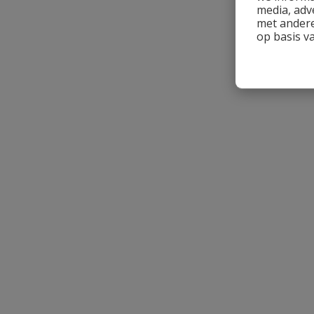
media, adv
met andere
op basis v