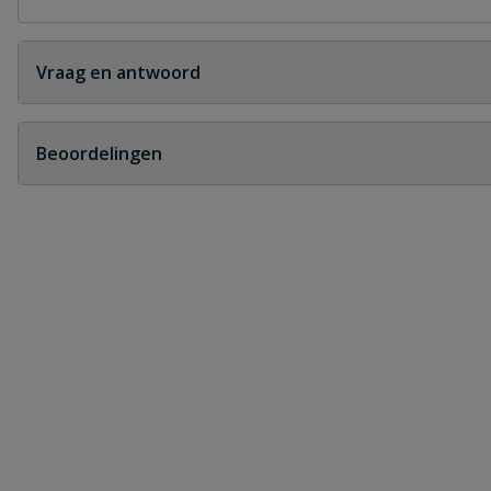
Vraag en antwoord
Geen vragen
Beoordelingen
Heb je zelf ook een vraag over dit product?
Schrijf zelf een beoordeling
Je beoordeelt:
Stanley schroevendraaier Phillips
Uw waardering: