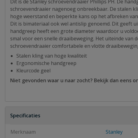
Dit is de Stanley schroevendraaier Phillips PH. De han
schroevendraaier nagenoeg onbreekbaar. De stalen klin
hoge weerstand en beperkte kans op het afbreken van d
Dit is bimateriaal ook wel antislip genoemd. Dit geeft
handgreep heeft een grote diameter waardoor u voldoe
smal voor een snelle draaibeweging. Het uiteinde van 
schroevendraaier comfortabele en vlotte draaibewegin
Stalen kling van hoge kwaliteit
Ergonomische handgreep
Kleurcode geel
Niet gevonden waar u naar zocht? Bekijk dan eens o
Specificaties
Merknaam
Stanley