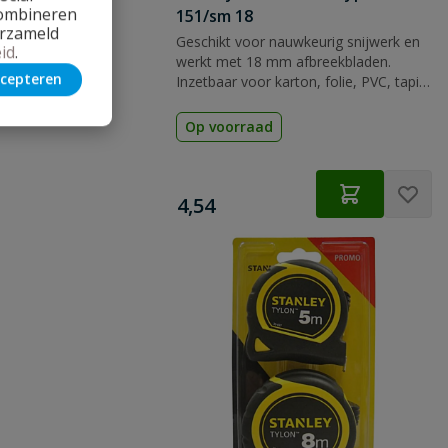
combineren
151/sm 18
erzameld
Geschikt voor nauwkeurig snijwerk en
id
.
werkt met 18 mm afbreekbladen.
cepteren
Inzetbaar voor karton, folie, PVC, tapijt
en verpakkingsmateriaal.
Op voorraad
€
4,54