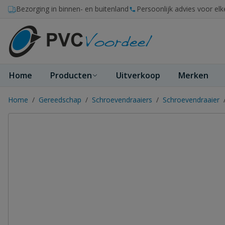
Ga naar de inhoud
Bezorging in binnen- en buitenland
Persoonlijk advies voor elk
Home
Producten
Uitverkoop
Merken
Home
/
Gereedschap
/
Schroevendraaiers
/
Schroevendraaier