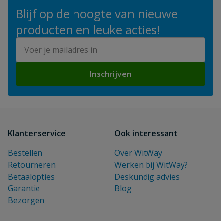
Blijf op de hoogte van nieuwe
producten en leuke acties!
E-mailadres
Inschrijven
Klantenservice
Ook interessant
Bestellen
Over WitWay
Retourneren
Werken bij WitWay?
Betaalopties
Deskundig advies
Garantie
Blog
Bezorgen