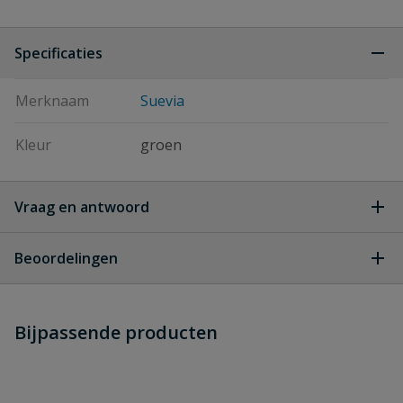
Specificaties
Merknaam
Suevia
Kleur
groen
Vraag en antwoord
Geen vragen
Beoordelingen
Heb je zelf ook een vraag over
Stel jouw
Bijpassende producten
Schrijf zelf een beoordeling
vraag
dit product?
Je beoordeelt:
Suevia 115 gietijzeren drinkbak
gemailleerd