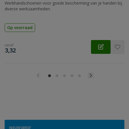
Werkhandschoenen voor goede bescherming van je handen bij
diverse werkzaamheden.
Op voorraad
vanaf
€
3,32
NIEUWSBRIEF