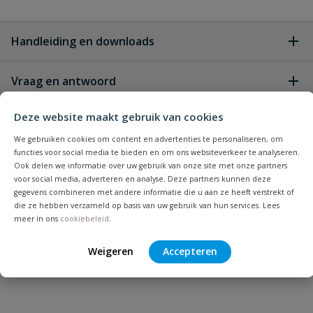
Handleiding en downloads
Vraag en antwoord
Handleiding SUEVIA 311 & 312
Download
Handleiding_SUEVIA_311.pdf
Geen vragen
Deze website maakt gebruik van cookies
Beoordelingen
We gebruiken cookies om content en advertenties te personaliseren, om
functies voor social media te bieden en om ons websiteverkeer te analyseren.
Heb je zelf ook een vraag over
Ook delen we informatie over uw gebruik van onze site met onze partners
Stel jouw
Bijpassende producten
Schrijf zelf een beoordeling
vraag
dit product?
voor social media, adverteren en analyse. Deze partners kunnen deze
gegevens combineren met andere informatie die u aan ze heeft verstrekt of
die ze hebben verzameld op basis van uw gebruik van hun services. Lees
Je beoordeelt:
Rondpompsysteem Suevia 311
meer in ons
cookiebeleid
.
Uw waardering:
Weigeren
Accepteren