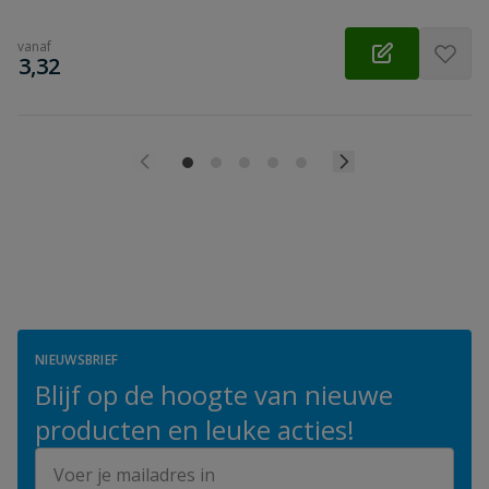
vanaf
€
3,32
NIEUWSBRIEF
Blijf op de hoogte van nieuwe
producten en leuke acties!
E-mailadres