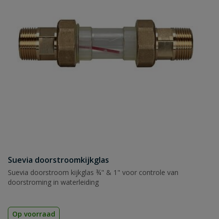
Naam
Samenvatting
Beoordeling
Beoordeling versturen
Suevia doorstroomkijkglas
Suevia doorstroom kijkglas ¾" & 1" voor controle van
doorstroming in waterleiding
Op voorraad