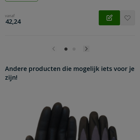
vanaf
€
42,24
Andere producten die mogelijk iets voor je
zijn!