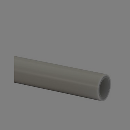
Je beoordeelt:
Uponor Uni Pipe PLUS in
mantelbuis
Uw waardering:
Naam
Samenvatting
Beoordeling