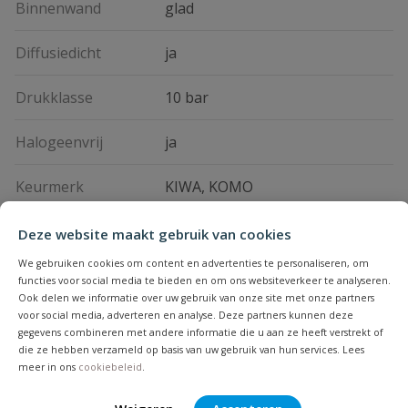
Binnenwand
glad
Diffusiedicht
ja
Drukklasse
10 bar
Halogeenvrij
ja
Keurmerk
KIWA, KOMO
Materiaal
aluminium, kunststof
Deze website maakt gebruik van cookies
We gebruiken cookies om content en advertenties te personaliseren, om
Maximale
functies voor social media te bieden en om ons websiteverkeer te analyseren.
70 °C
vloeistoftemperatuur
Ook delen we informatie over uw gebruik van onze site met onze partners
voor social media, adverteren en analyse. Deze partners kunnen deze
gegevens combineren met andere informatie die u aan ze heeft verstrekt of
Merknaam
Uponor
die ze hebben verzameld op basis van uw gebruik van hun services. Lees
meer in ons
cookiebeleid
.
Met mantelbuis
ja