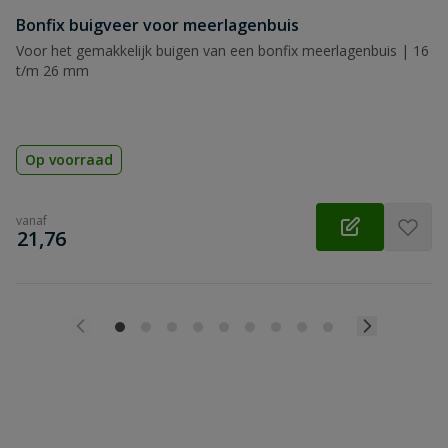
Bonfix buigveer voor meerlagenbuis
Voor het gemakkelijk buigen van een bonfix meerlagenbuis | 16
t/m 26 mm
Op voorraad
vanaf
€
21,76