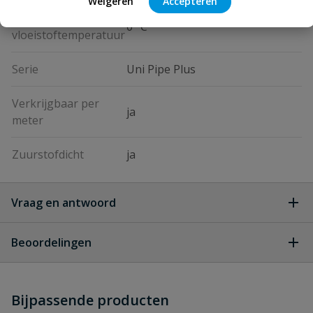
Weigeren
Accepteren
Minimale
0 °C
vloeistoftemperatuur
Serie
Uni Pipe Plus
Verkrijgbaar per
ja
meter
Zuurstofdicht
ja
Vraag en antwoord
Geen vragen
Beoordelingen
Heb je zelf ook een vraag over
Stel jouw
Bijpassende producten
Schrijf zelf een beoordeling
vraag
dit product?