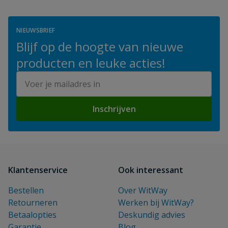
NIEUWSBRIEF
Blijf op de hoogte van nieuwe
producten en leuke acties!
E-mailadres
Inschrijven
Klantenservice
Ook interessant
Bestellen
Over WitWay
Retourneren
Werken bij WitWay?
Betaalopties
Deskundig advies
Garantie
Blog