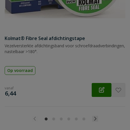
Kolmat® Fibre Seal afdichtingstape
Vezelversterkte afdichtingsband voor schroefdraadverbindingen,
nastelbaar >180°.
Op voorraad
vanaf
€
6,44