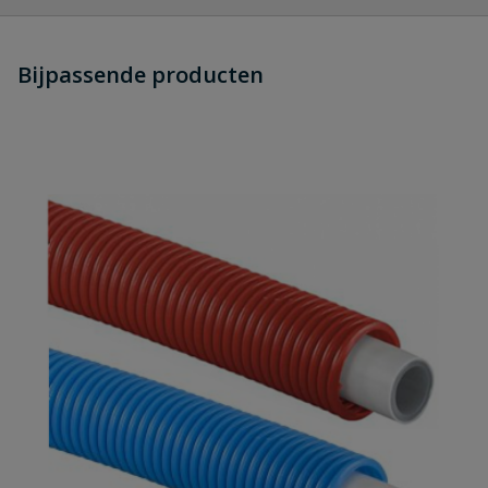
Heb je zelf ook een vraag over
Stel jouw
Bijpassende producten
Schrijf zelf een beoordeling
vraag
dit product?
Je beoordeelt:
Uponor MLC-G gas perskoppeling
buitendraad 20 mm x ¾"
Uw waardering:
Naam
Samenvatting