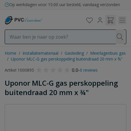
Ga naar de inhoud
Op werkdagen voor 15:00 uur besteld, vandaag verzonden
Home
/
Installatiemateriaal
/
Gasleiding
/
Meerlagenbuis gas
/
Uponor MLC-G gas perskoppeling buitendraad 20 mm x ¾"
0.0
-
Artikel 1000895
0 reviews
Uponor MLC-G gas perskoppeling
buitendraad 20 mm x ¾"