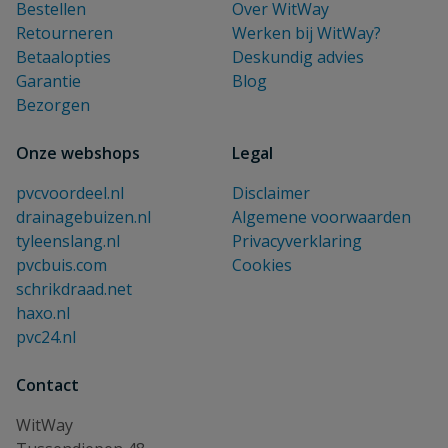
Bestellen
Over WitWay
Retourneren
Werken bij WitWay?
Betaalopties
Deskundig advies
Garantie
Blog
Bezorgen
Onze webshops
Legal
pvcvoordeel.nl
Disclaimer
drainagebuizen.nl
Algemene voorwaarden
tyleenslang.nl
Privacyverklaring
pvcbuis.com
Cookies
schrikdraad.net
haxo.nl
pvc24.nl
Contact
WitWay