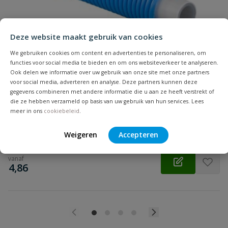
Beoordeling
Deze website maakt gebruik van cookies
We gebruiken cookies om content en advertenties te personaliseren, om
functies voor social media te bieden en om ons websiteverkeer te analyseren.
Uponor Uni Pipe PLUS in mantelbuis
Ook delen we informatie over uw gebruik van onze site met onze partners
Beoordeling versturen
voor social media, adverteren en analyse. Deze partners kunnen deze
Meerlagenbuis in rode of blauwe mantelbuis | Diameter: 16 t/m
gegevens combineren met andere informatie die u aan ze heeft verstrekt of
25 mm | Lengte: per meter, 50 en 75 meter | Drinkwater, cv,
die ze hebben verzameld op basis van uw gebruik van hun services. Lees
sanitair, verwarming/koeling
meer in ons
cookiebeleid
.
Op voorraad
Weigeren
Accepteren
vanaf
€
4,86