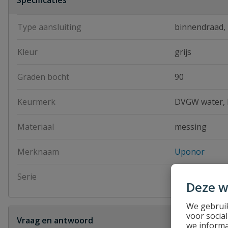
Specificaties
Type aansluiting
binnendraad,
Kleur
grijs
Graden bocht
90
Keurmerk
DVGW water,
Materiaal
messing
Merknaam
Uponor
Serie
Uponor S-pre
Deze w
We gebruik
voor socia
Vraag en antwoord
we informa