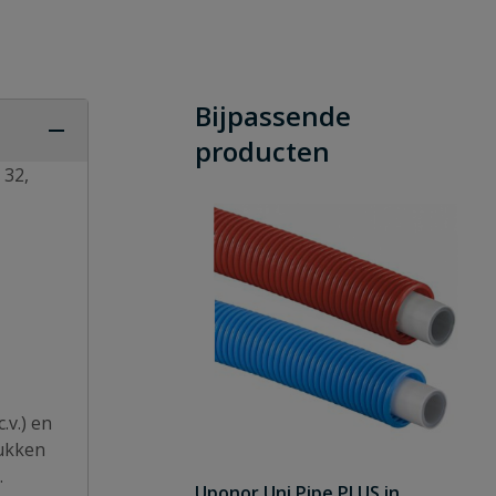
Bijpassende
producten
 32,
.v.) en
tukken
.
Uponor Uni Pipe PLUS in