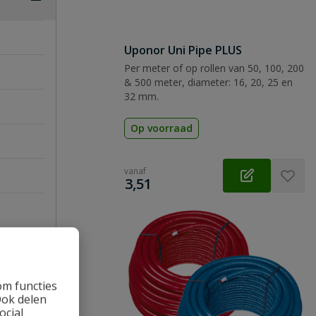
Uponor Uni Pipe PLUS
Per meter of op rollen van 50, 100, 200
& 500 meter, diameter: 16, 20, 25 en
32 mm.
Op voorraad
vanaf
€
3,51
om functies
Ook delen
ocial