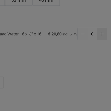
32 mm
40 mm
aad Water 16 x ½" x 16
€ 20,80