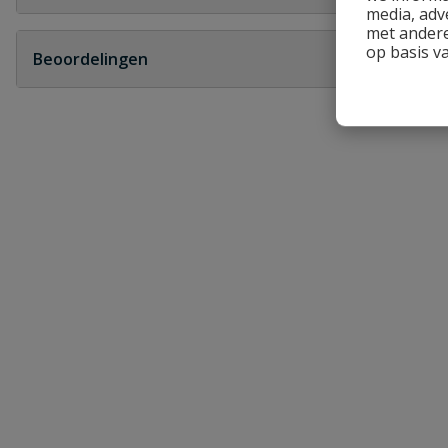
media, adv
Geen vragen
met andere
op basis v
Beoordelingen
Heb je zelf ook een vraag over dit product?
Schrijf zelf een beoordeling
Je beoordeelt:
Uponor S-Press Plus T-stuk 90° Water
Uw waardering:
Naam