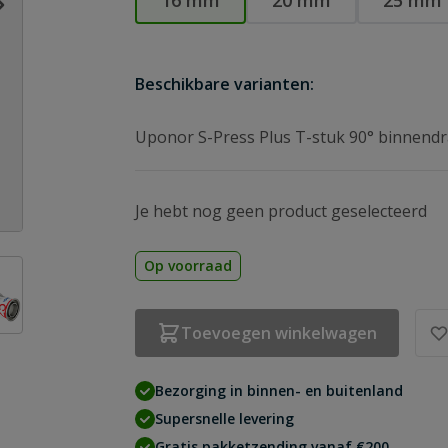
16 mm
20 mm
25 mm
Beschikbare varianten:
Uponor S-Press Plus T-stuk 90° binnendr
Je hebt nog geen product geselecteerd
Op voorraad
age
ew larger image
Toevoegen winkelwagen
Bezorging in binnen- en buitenland
Supersnelle levering
Gratis pakketzending vanaf €200