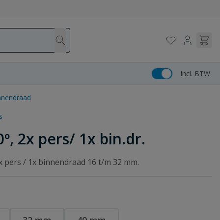
incl. BTW
innendraad
s
, 2x pers/ 1x bin.dr.
x pers / 1x binnendraad 16 t/m 32 mm.