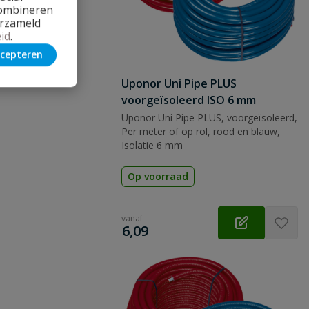
combineren
erzameld
id
.
cepteren
 vraag
Uponor Uni Pipe PLUS
voorgeïsoleerd ISO 6 mm
Uponor Uni Pipe PLUS, voorgeïsoleerd,
Per meter of op rol, rood en blauw,
Isolatie 6 mm
Op voorraad
vanaf
€
6,09