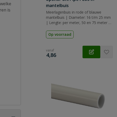
 welke
mantelbuis
ren is
Meerlagenbuis in rode of blauwe
mantelbuis | Diameter: 16 t/m 25 mm
| Lengte: per meter, 50 en 75 meter |
Drinkwater, cv, sanitair,
verwarming/koeling
Op voorraad
vanaf
€
4,86