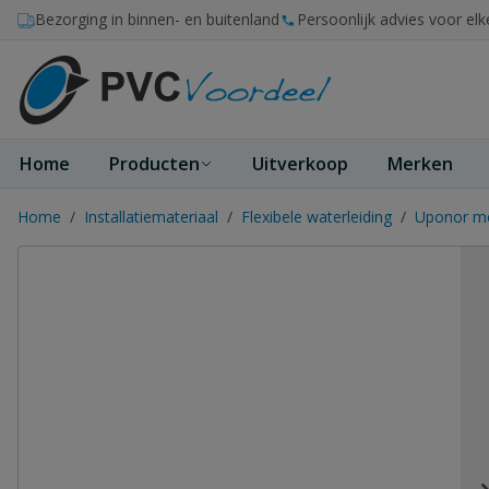
Ga naar de inhoud
Bezorging in binnen- en buitenland
Persoonlijk advies voor elk
Home
Producten
Uitverkoop
Merken
Home
/
Installatiemateriaal
/
Flexibele waterleiding
/
Uponor me