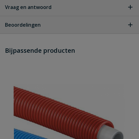
Vraag en antwoord
Geen vragen
Beoordelingen
Heb je zelf ook een vraag over
Stel jouw
Bijpassende producten
Schrijf zelf een beoordeling
vraag
dit product?
Je beoordeelt:
Uponor S-Press Plus knie 90° Water
binnendraad 20 x ¾"
Uw waardering:
Naam