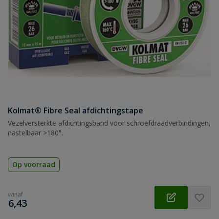
Kolmat® Fibre Seal afdichtingstape
Vezelversterkte afdichtingsband voor schroefdraadverbindingen,
nastelbaar >180°.
Op voorraad
vanaf
€
6,43