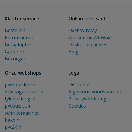
Klantenservice
Ook interessant
Bestellen
Over WitWay
Retourneren
Werken bij WitWay?
Betaalopties
Deskundig advies
Garantie
Blog
Bezorgen
Onze webshops
Legal
pvcvoordeel.nl
Disclaimer
drainagebuizen.nl
Algemene voorwaarden
tyleenslang.nl
Privacyverklaring
pvcbuis.com
Cookies
schrikdraad.net
haxo.nl
pvc24.nl