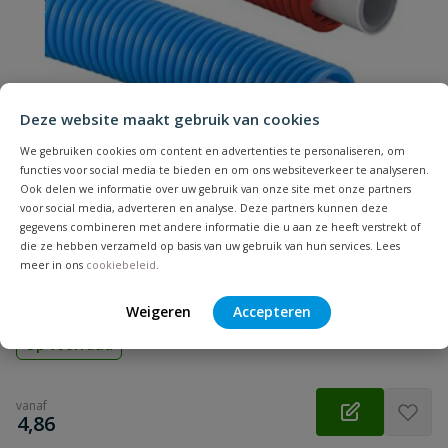
Samenvatting
Deze website maakt gebruik van cookies
Beoordeling
We gebruiken cookies om content en advertenties te personaliseren, om
functies voor social media te bieden en om ons websiteverkeer te analyseren.
Ook delen we informatie over uw gebruik van onze site met onze partners
voor social media, adverteren en analyse. Deze partners kunnen deze
gegevens combineren met andere informatie die u aan ze heeft verstrekt of
Uponor Uni Pipe PLUS in mantelbuis
die ze hebben verzameld op basis van uw gebruik van hun services. Lees
Beoordeling versturen
Meerlagenbuis in rode of blauwe mantelbuis | Diameter: 16 t/m
meer in ons
cookiebeleid
.
25 mm | Lengte: per meter, 50 en 75 meter | Drinkwater, cv,
sanitair, verwarming/koeling
Weigeren
Accepteren
Op voorraad
vanaf
€
4,86