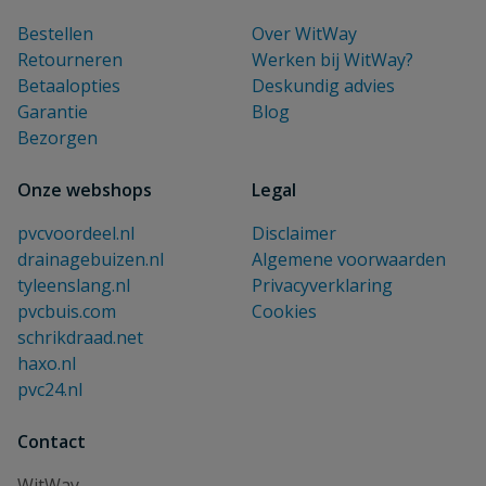
Bestellen
Over WitWay
Retourneren
Werken bij WitWay?
Betaalopties
Deskundig advies
Garantie
Blog
Bezorgen
Onze webshops
Legal
pvcvoordeel.nl
Disclaimer
drainagebuizen.nl
Algemene voorwaarden
tyleenslang.nl
Privacyverklaring
pvcbuis.com
Cookies
schrikdraad.net
haxo.nl
pvc24.nl
Contact
WitWay