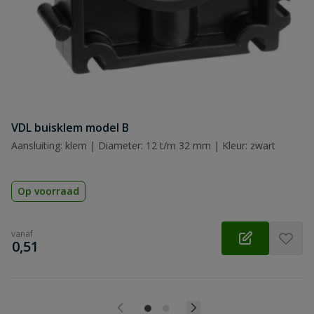
Samenvatting
Beoordeling
VDL buisklem model B
Beoordeling versturen
Aansluiting: klem | Diameter: 12 t/m 32 mm | Kleur: zwart
Op voorraad
vanaf
€
0,51