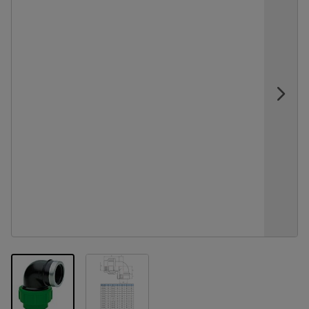
View larger image
View larger image