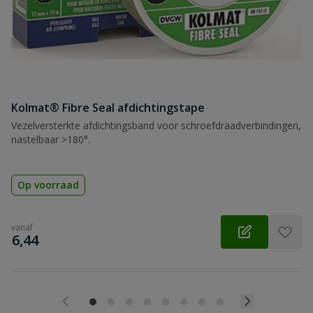
Kolmat® Fibre Seal afdichtingstape
Vezelversterkte afdichtingsband voor schroefdraadverbindingen,
nastelbaar >180°.
Op voorraad
vanaf
€
6,44