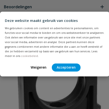
Geen vragen
Beoordelingen
Deze website maakt gebruik van cookies
Heb je zelf ook een vraag over
Stel jouw
Bijpassende producten
Schrijf zelf een beoordeling
vraag
dit product?
We gebruiken cookies om content en advertenties te personaliseren, om
functies voor social media te bieden en om ons websiteverkeer te analyseren.
Je beoordeelt:
VDL tyleen knie 90° binnendraad 40
Ook delen we informatie over uw gebruik van onze site met onze partners
voor social media, adverteren en analyse. Deze partners kunnen deze
mm x 1 1/4''
gegevens combineren met andere informatie die u aan ze heeft verstrekt of
Populair
die ze hebben verzameld op basis van uw gebruik van hun services. Lees
Uw waardering:
meer in ons
cookiebeleid
.
Weigeren
Accepteren
Naam