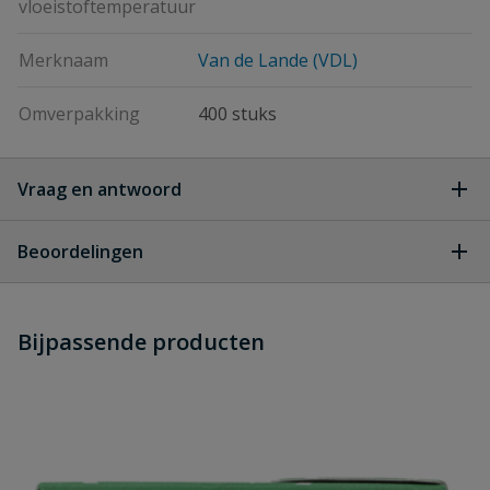
vloeistoftemperatuur
Merknaam
Van de Lande (VDL)
Omverpakking
400 stuks
Vraag en antwoord
Geen vragen
Beoordelingen
Heb je zelf ook een vraag over
Stel jouw
Bijpassende producten
Schrijf zelf een beoordeling
vraag
dit product?
Je beoordeelt:
VDL vulblokje buisklem model B 16
mm
Uw waardering: