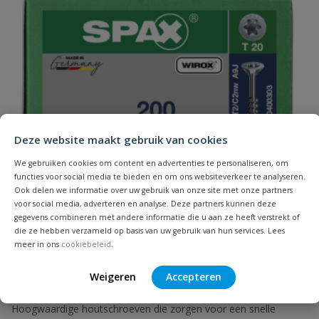
Naam
Deze website maakt gebruik van cookies
Samenvatting
We gebruiken cookies om content en advertenties te personaliseren, om
functies voor social media te bieden en om ons websiteverkeer te analyseren.
Beoordeling
Ook delen we informatie over uw gebruik van onze site met onze partners
voor social media, adverteren en analyse. Deze partners kunnen deze
gegevens combineren met andere informatie die u aan ze heeft verstrekt of
die ze hebben verzameld op basis van uw gebruik van hun services. Lees
meer in ons
cookiebeleid
.
Spax spaanplaatschroeven T-STAR verzinkt
Weigeren
Accepteren
Beoordeling versturen
deeldraad
Hoogwaardige houtschroeven die zorgen voor een snelle