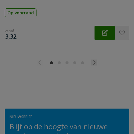
Op voorraad
vanaf
€
3,32
NIEUWSBRIEF
Blijf op de hoogte van nieuwe