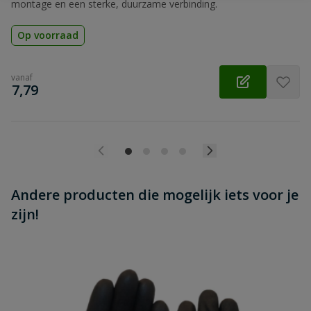
montage en een sterke, duurzame verbinding.
Op voorraad
vanaf
€
7,79
Andere producten die mogelijk iets voor je
zijn!