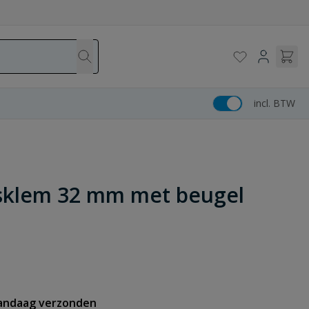
incl. BTW
isklem 32 mm met beugel
vandaag verzonden