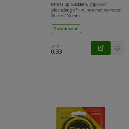
Pimtas pp buisklem, grijs voor
tyleenslang of PVC buis met diameter
20 t/m 200 mm.
Op voorraad
vanaf
€
0,33