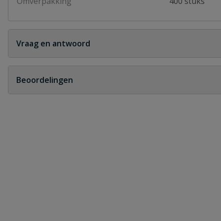
Omverpakking
400 stuks
Vraag en antwoord
Geen vragen
Beoordelingen
Heb je zelf ook een vraag over dit product?
Schrijf zelf een beoordeling
Je beoordeelt:
VDL vulblokje tbv buisklem 32 mm met
Uw waardering: