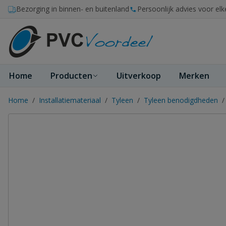
Ga naar de inhoud
Bezorging in binnen- en buitenland
Persoonlijk advies voor elk
Home
Producten
Uitverkoop
Merken
Home
/
Installatiemateriaal
/
Tyleen
/
Tyleen benodigdheden
/