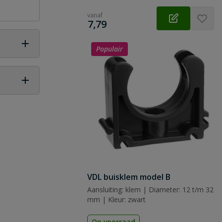
vanaf
€
7,79
Populair
 vraag
VDL buisklem model B
Aansluiting: klem | Diameter: 12 t/m 32
mm | Kleur: zwart
Op voorraad