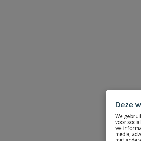
Naam
Samenvatting
Beoordeling
Beoordeling versturen
Deze w
We gebruik
voor socia
we informa
media, adv
met andere