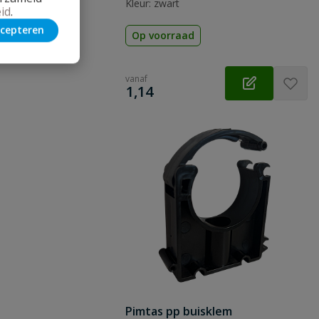
Kleur: zwart
id
.
cepteren
Op voorraad
vanaf
€
1,14
Pimtas pp buisklem