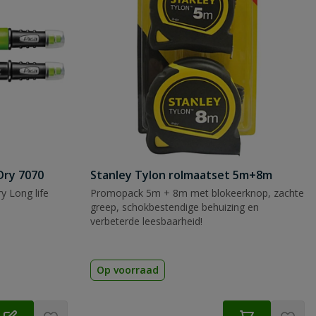
Dry 7070
Stanley Tylon rolmaatset 5m+8m
y Long life
Promopack 5m + 8m met blokeerknop, zachte
greep, schokbestendige behuizing en
verbeterde leesbaarheid!
Op voorraad