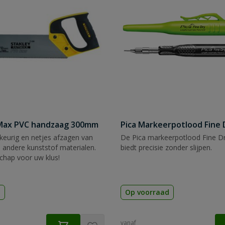
tMax PVC handzaag 300mm
Pica Markeerpotlood Fine 
eurig en netjes afzagen van
De Pica markeerpotlood Fine Dr
 andere kunststof materialen.
biedt precisie zonder slijpen.
chap voor uw klus!
d
Op voorraad
vanaf