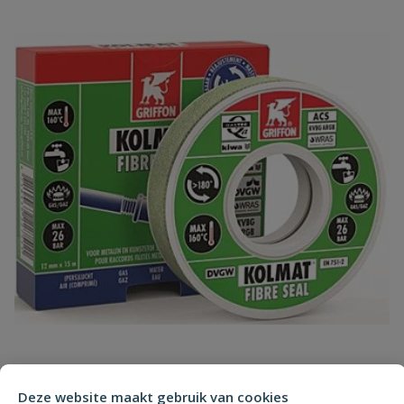
Uw waardering:
Naam
Samenvatting
Beoordeling
Beoordeling versturen
Kolmat® Fibre Seal afdichtingstape
Deze website maakt gebruik van cookies