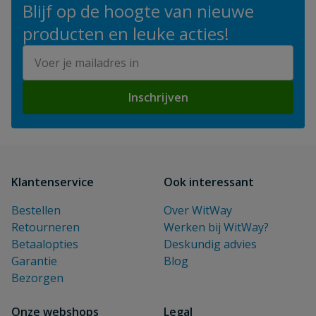
Blijf op de hoogte van nieuwe
producten en leuke acties!
E-mailadres
Inschrijven
Klantenservice
Ook interessant
Bestellen
Over WitWay
Retourneren
Werken bij WitWay?
Betaalopties
Deskundig advies
Garantie
Blog
Bezorgen
Onze webshops
Legal