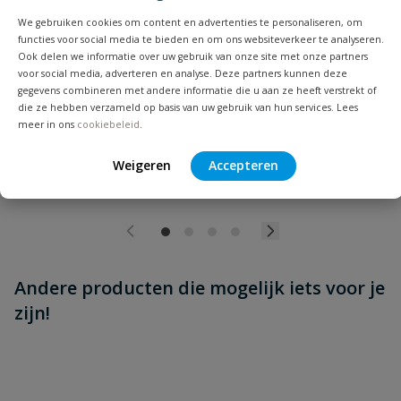
Vezelversterkte afdichtingsband voor schroefdraadverbindingen,
nastelbaar >180°.
We gebruiken cookies om content en advertenties te personaliseren, om
functies voor social media te bieden en om ons websiteverkeer te analyseren.
Ook delen we informatie over uw gebruik van onze site met onze partners
voor social media, adverteren en analyse. Deze partners kunnen deze
Op voorraad
gegevens combineren met andere informatie die u aan ze heeft verstrekt of
die ze hebben verzameld op basis van uw gebruik van hun services. Lees
meer in ons
cookiebeleid
.
vanaf
€
6,44
Weigeren
Accepteren
Andere producten die mogelijk iets voor je
zijn!