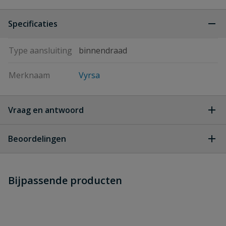
Specificaties
Type aansluiting
binnendraad
Merknaam
Vyrsa
Vraag en antwoord
Geen vragen
Beoordelingen
Heb je zelf ook een vraag over
Stel jouw
Bijpassende producten
Schrijf zelf een beoordeling
vraag
dit product?
Je beoordeelt:
Vyrsa VYR 70 V rondsproeier