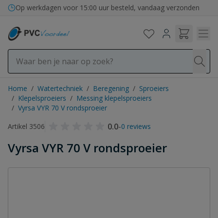
Ga naar de inhoud
Op werkdagen voor 15:00 uur besteld, vandaag verzonden
Home
/
Watertechniek
/
Beregening
/
Sproeiers
/
Klepelsproeiers
/
Messing klepelsproeiers
/
Vyrsa VYR 70 V rondsproeier
0.0
-
Artikel 3506
0 reviews
Vyrsa VYR 70 V rondsproeier