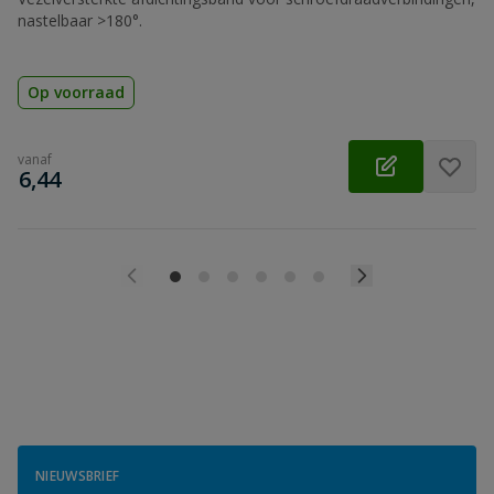
nastelbaar >180°.
Op voorraad
vanaf
€
6,44
NIEUWSBRIEF