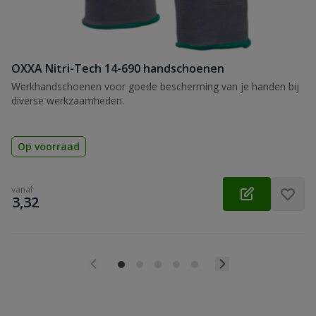
OXXA Nitri-Tech 14-690 handschoenen
Werkhandschoenen voor goede bescherming van je handen bij
diverse werkzaamheden.
Op voorraad
vanaf
€
3,32