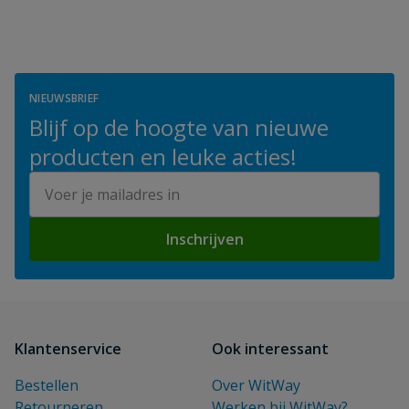
NIEUWSBRIEF
Blijf op de hoogte van nieuwe
producten en leuke acties!
E-mailadres
Inschrijven
Klantenservice
Ook interessant
Bestellen
Over WitWay
Retourneren
Werken bij WitWay?