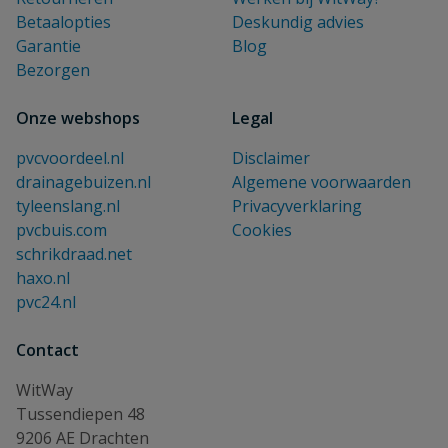
Betaalopties
Deskundig advies
Garantie
Blog
Bezorgen
Onze webshops
Legal
pvcvoordeel.nl
Disclaimer
drainagebuizen.nl
Algemene voorwaarden
tyleenslang.nl
Privacyverklaring
pvcbuis.com
Cookies
schrikdraad.net
haxo.nl
pvc24.nl
Contact
WitWay
Tussendiepen 48
9206 AE Drachten