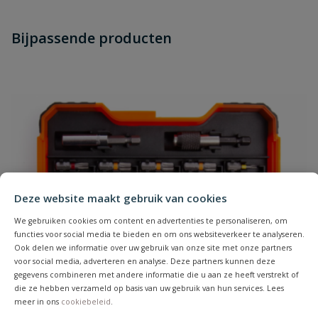
Heb je zelf ook een vraag over
Stel jouw
Bijpassende producten
Schrijf zelf een beoordeling
vraag
dit product?
Je beoordeelt:
Spaanplaatschroeven verzinkt
pozidrive bolkop 5.0 x 50 mm - 200 stuks
Uw waardering:
Deze website maakt gebruik van cookies
We gebruiken cookies om content en advertenties te personaliseren, om
functies voor social media te bieden en om ons websiteverkeer te analyseren.
Naam
Ook delen we informatie over uw gebruik van onze site met onze partners
voor social media, adverteren en analyse. Deze partners kunnen deze
gegevens combineren met andere informatie die u aan ze heeft verstrekt of
Samenvatting
die ze hebben verzameld op basis van uw gebruik van hun services. Lees
meer in ons
cookiebeleid
.