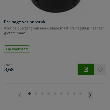
Drainage verloopstuk
Voor de overgang van een kleinere maat drainagebuis naar een
grotere maat.
Op voorraad
vanaf
€
3,68