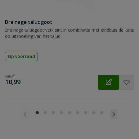
Drainage taludgoot
Drainage taludgoot verkleint in combinatie met eindbuis de kans
op uitspoeling van het talud.
Op voorraad
vanaf
€
10,99