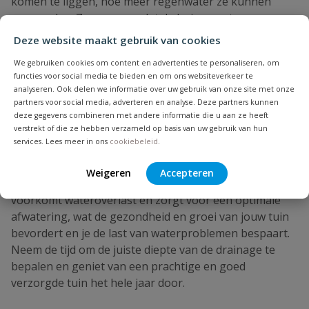
komen te liggen, hoe meer regenwater ze kunnen
verzamelen. Zorg ervoor dat de buizen waterpas
liggen, zodat het water goed weg kan lopen. Wil je
Deze website maakt gebruik van cookies
drainage aanleggen
in je tuin met kleigrond en de
We gebruiken cookies om content en advertenties te personaliseren, om
juiste diepte graven zonder al te veel schade aan te
functies voor social media te bieden en om ons websiteverkeer te
brengen aan je gazon? Dan kun je het beste een
analyseren. Ook delen we informatie over uw gebruik van onze site met onze
sleuvengraver huren. Deze graaft smalle sleuven op de
partners voor social media, adverteren en analyse. Deze partners kunnen
door jouw gewenste diepte en legt de grond direct
deze gegevens combineren met andere informatie die u aan ze heeft
verstrekt of die ze hebben verzameld op basis van uw gebruik van hun
naast de sleuf op een hoop.
services. Lees meer in ons
cookiebeleid
.
Kortom, het bepalen van de juiste diepte van de
drainage is een cruciale stap bij het aanleggen van een
Weigeren
Accepteren
efficiënt en effectief drainagesysteem voor je tuin. Het
voorkomt wateroverlast en zorgt voor een optimale
afwatering, wat de gezondheid en groei van jouw tuin
bevordert en je de last van waterproblemen bespaart.
Neem de tijd om de juiste diepte van de drainage te
bepalen en geniet van een prachtige en goed
verzorgde tuin het hele jaar door.