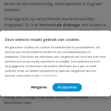
keuze uit een enkelvoudig, samengesteld of visgraat
systeem.
Drainage kan op verschillende manieren worden
toegepast. Zo is er
horizontale drainage
met buizen in
de grond, maar ook
verticale drainage
waarbij water
dieper de bodem in wordt geleid. De keuze hangt af
Deze website maakt gebruik van cookies
van de situatie en de mate van wateroverlast.
We gebruiken cookies om content en advertenties te personaliseren, om
functies voor social media te bieden en om ons websiteverkeer te
Wanneer heb je drainage nodig?
analyseren. Ook delen we informatie over uw gebruik van onze site met onze
partners voor social media, adverteren en analyse. Deze partners kunnen
Je hebt drainage nodig wanneer water niet goed weg
deze gegevens combineren met andere informatie die u aan ze heeft
verstrekt of die ze hebben verzameld op basis van uw gebruik van hun
kan uit de bodem. Dit herken je bijvoorbeeld aan
services. Lees meer in ons
cookiebeleid
.
langdurig natte grond, plassen die blijven staan of
slecht groeiende planten. Grondsoorten zoals klei
Weigeren
Accepteren
houden water langer vast en hebben vaker drainage
nodig dan zandgrond, waar water makkelijker
doorheen zakt.