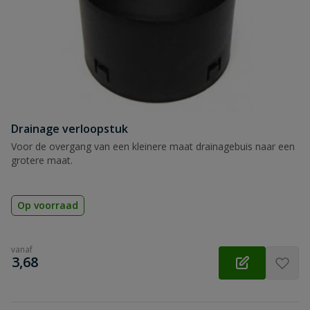
Drainage verloopstuk
Voor de overgang van een kleinere maat drainagebuis naar een
grotere maat.
Op voorraad
vanaf
€
3,68