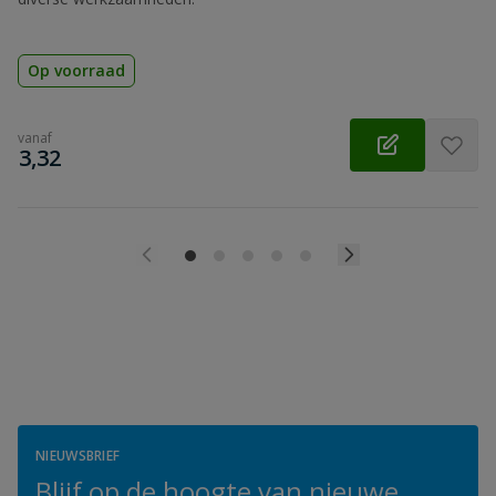
Op voorraad
vanaf
€
3,32
NIEUWSBRIEF
Blijf op de hoogte van nieuwe