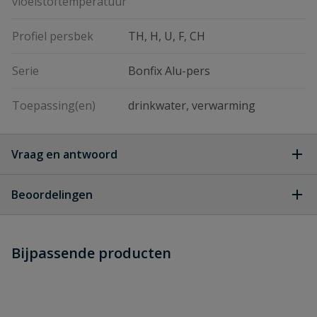
vloeistoftemperatuur
Profiel persbek
TH, H, U, F, CH
Serie
Bonfix Alu-pers
Toepassing(en)
drinkwater, verwarming
Vraag en antwoord
Geen vragen
Beoordelingen
Heb je zelf ook een vraag over
Stel jouw
Bijpassende producten
Schrijf zelf een beoordeling
vraag
dit product?
Je beoordeelt:
Bonfix Alu-pers reparatiekoppeling
16mm