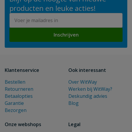
producten en leuke acties!
E-mailadres
Inschrijven
Klantenservice
Ook interessant
Bestellen
Over WitWay
Retourneren
Werken bij WitWay?
Betaalopties
Deskundig advies
Garantie
Blog
Bezorgen
Onze webshops
Legal