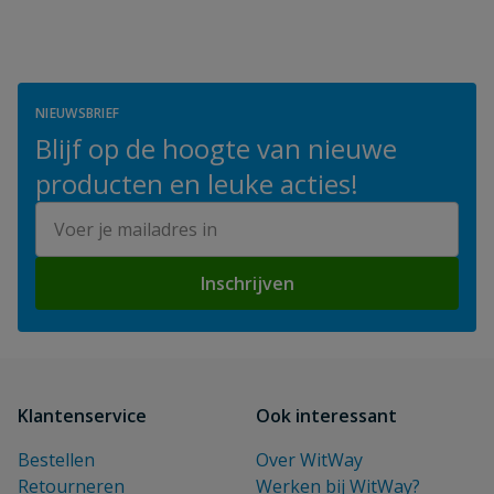
NIEUWSBRIEF
Blijf op de hoogte van nieuwe
producten en leuke acties!
E-mailadres
Inschrijven
Klantenservice
Ook interessant
Bestellen
Over WitWay
Retourneren
Werken bij WitWay?