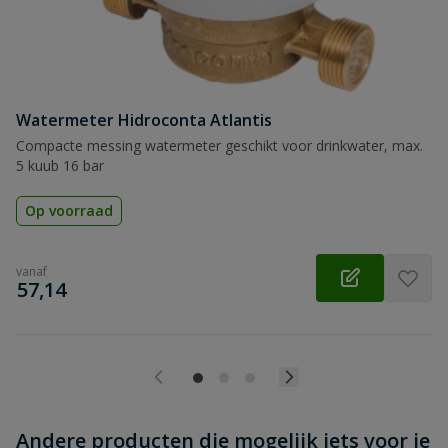
Beoordeling
Watermeter Hidroconta Atlantis
Beoordeling versturen
Compacte messing watermeter geschikt voor drinkwater, max.
5 kuub 16 bar
Op voorraad
vanaf
€
57,14
Andere producten die mogelijk iets voor je