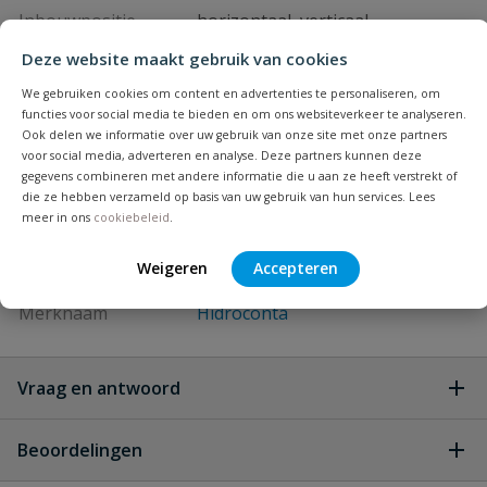
Inbouwpositie
horizontaal, verticaal
Deze website maakt gebruik van cookies
Keurmerk
MID
We gebruiken cookies om content en advertenties te personaliseren, om
functies voor social media te bieden en om ons websiteverkeer te analyseren.
Materiaal
gietijzer
Ook delen we informatie over uw gebruik van onze site met onze partners
voor social media, adverteren en analyse. Deze partners kunnen deze
Maximale capaciteit
gegevens combineren met andere informatie die u aan ze heeft verstrekt of
12,5 m³/uur l/uur
die ze hebben verzameld op basis van uw gebruik van hun services. Lees
meer in ons
cookiebeleid
.
Maximale
30 °C
vloeistoftemperatuur
Weigeren
Accepteren
Merknaam
Hidroconta
Vraag en antwoord
Geen vragen
Beoordelingen