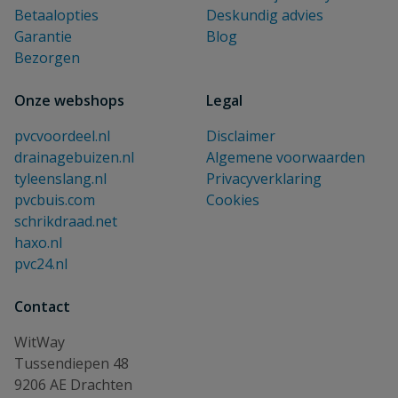
Betaalopties
Deskundig advies
Garantie
Blog
Bezorgen
Onze webshops
Legal
pvcvoordeel.nl
Disclaimer
drainagebuizen.nl
Algemene voorwaarden
tyleenslang.nl
Privacyverklaring
pvcbuis.com
Cookies
schrikdraad.net
haxo.nl
pvc24.nl
Contact
WitWay
Tussendiepen 48
9206 AE Drachten