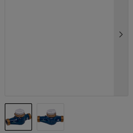
View larger image
View larger image