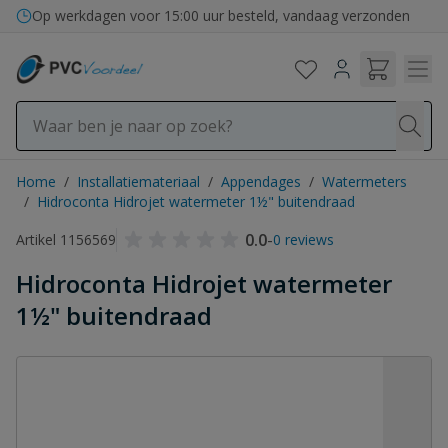
Ga naar de inhoud
Op werkdagen voor 15:00 uur besteld, vandaag verzonden
Home
/
Installatiemateriaal
/
Appendages
/
Watermeters
/
Hidroconta Hidrojet watermeter 1½" buitendraad
0.0
-
Artikel 1156569
0 reviews
Hidroconta Hidrojet watermeter
1½" buitendraad