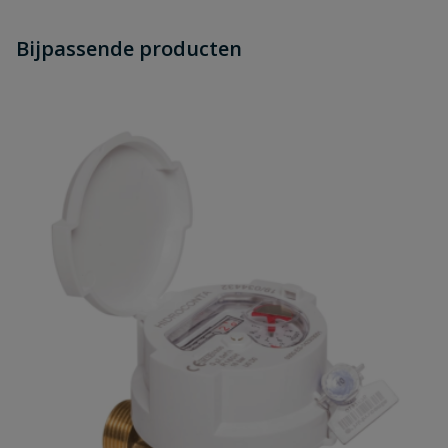
Heb je zelf ook een vraag over
Stel jouw
Bijpassende producten
Schrijf zelf een beoordeling
vraag
dit product?
Je beoordeelt:
Hidroconta Hidrojet watermeter 1½"
buitendraad
Uw waardering:
Naam
Samenvatting