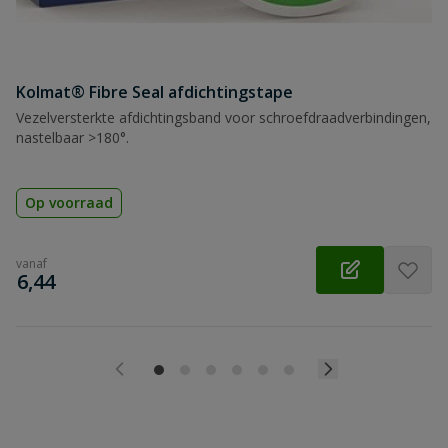
Kolmat® Fibre Seal afdichtingstape
Vezelversterkte afdichtingsband voor schroefdraadverbindingen,
nastelbaar >180°.
Op voorraad
vanaf
€
6,44