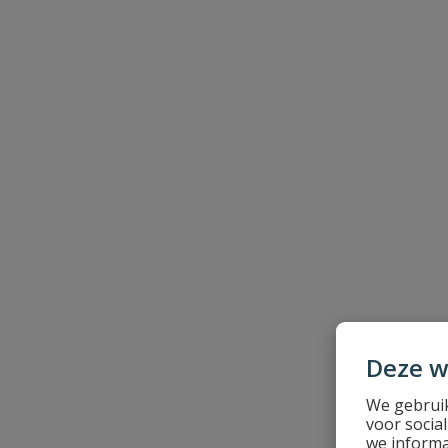
Beoordeling
Beoordeling versturen
Deze w
We gebruik
voor socia
we informa