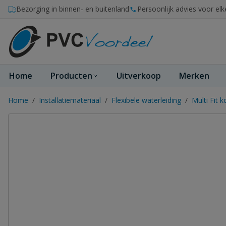
Ga naar de inhoud
Bezorging in binnen- en buitenland
Persoonlijk advies voor elk
Home
Producten
Uitverkoop
Merken
Home
/
Installatiemateriaal
/
Flexibele waterleiding
/
Multi Fit 