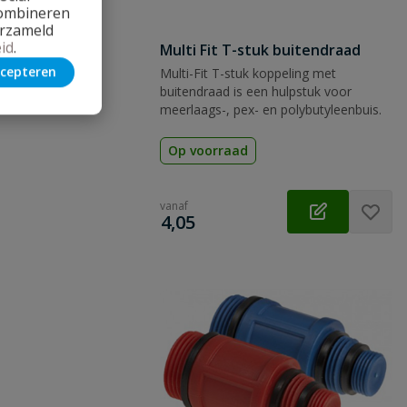
combineren
erzameld
id
.
Multi Fit T-stuk buitendraad
cepteren
Multi-Fit T-stuk koppeling met
buitendraad is een hulpstuk voor
meerlaags-, pex- en polybutyleenbuis.
Op voorraad
vanaf
€
4,05