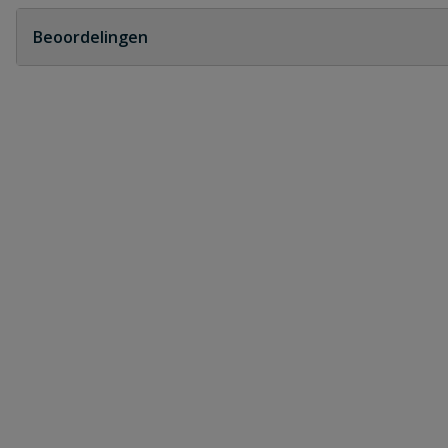
Geen vragen
Beoordelingen
Heb je zelf ook een vraag over dit product?
Schrijf zelf een beoordeling
Je beoordeelt:
Multi Fit knie binnendraad x buitendra
Uw waardering:
Naam
Samenvatting