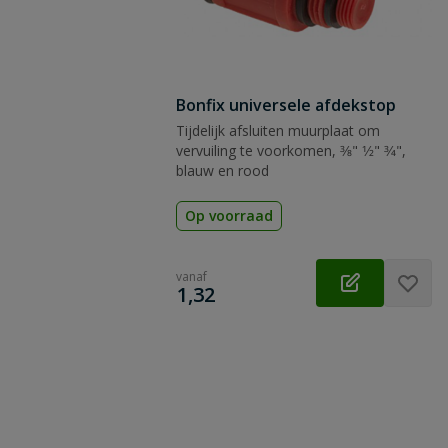
Bonfix universele afdekstop
Tijdelijk afsluiten muurplaat om
vervuiling te voorkomen, 3⁄8" 1⁄2" 3⁄4",
blauw en rood
Op voorraad
vanaf
€
1,32