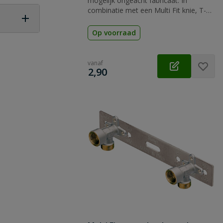
mogelijk ongeacht fabricaat. In
combinatie met een Multi Fit knie, T-
stuk of muurplaat.
Op voorraad
 vraag
vanaf
€
2,90