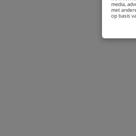
media, adv
met andere
op basis v