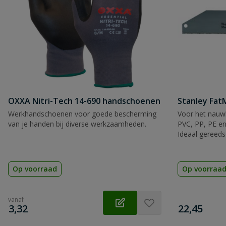
OXXA Nitri-Tech 14-690 handschoenen
Stanley Fa
Werkhandschoenen voor goede bescherming
Voor het nauwk
van je handen bij diverse werkzaamheden.
PVC, PP, PE en
Ideaal gereeds
Op voorraad
Op voorraa
vanaf
€
€
3,32
22,45