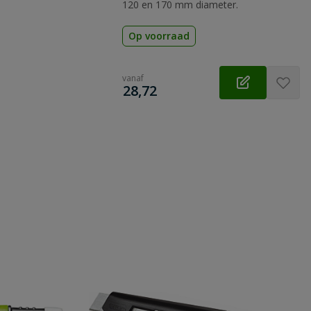
120 en 170 mm diameter.
Op voorraad
vanaf
€
28,72