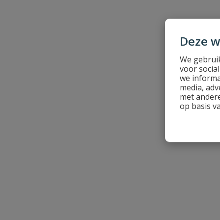
Deze w
We gebruik
voor socia
we informa
media, adv
met andere
op basis v