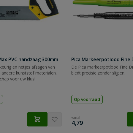
tMax PVC handzaag 300mm
Pica Markeerpotlood Fine 
eurig en netjes afzagen van
De Pica markeerpotlood Fine Dr
 andere kunststof materialen.
biedt precisie zonder slijpen.
chap voor uw klus!
d
Op voorraad
vanaf
€
4,79