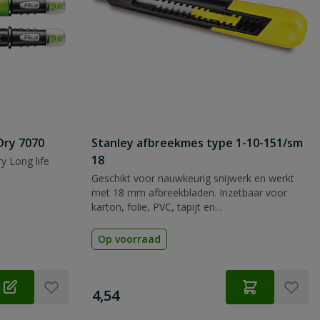
Dry 7070
Stanley afbreekmes type 1-10-151/sm
18
y Long life
Geschikt voor nauwkeurig snijwerk en werkt
met 18 mm afbreekbladen. Inzetbaar voor
karton, folie, PVC, tapijt en
verpakkingsmateriaal.
Op voorraad
€
4,54