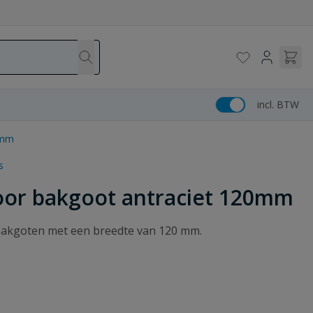
incl. BTW
0mm
s
oor bakgoot antraciet 120mm
 bakgoten met een breedte van 120 mm.