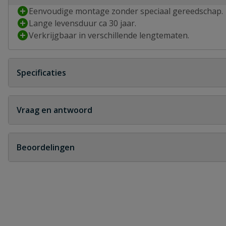
Eenvoudige montage zonder speciaal gereedschap.
Lange levensduur ca 30 jaar.
Verkrijgbaar in verschillende lengtematen.
Specificaties
Dakoppervlak (m²)
80 tot 130 m²
Vraag en antwoord
Diameter
120 mm
Geen vragen
Beoordelingen
Kleur
antraciet
Heb je zelf ook een vraag over dit product?
Materiaal
PP
Schrijf zelf een beoordeling
Merknaam
Rawinso
Je beoordeelt:
PP verbindingsstuk voor bakgoot ant