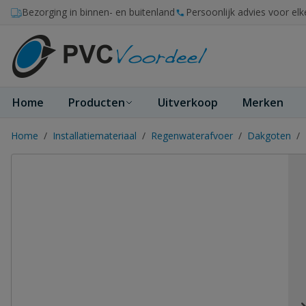
Ga naar de inhoud
Bezorging in binnen- en buitenland
Persoonlijk advies voor elk
Home
Producten
Uitverkoop
Merken
Home
/
Installatiemateriaal
/
Regenwaterafvoer
/
Dakgoten
/