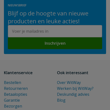
NIEUWSBRIEF
Blijf op de hoogte van nieuwe
producten en leuke acties!
E-mailadres
Inschrijven
Klantenservice
Ook interessant
Bestellen
Over WitWay
Retourneren
Werken bij WitWay?
Betaalopties
Deskundig advies
Garantie
Blog
Bezorgen