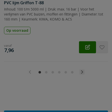
PVC lijm Griffon T-88
Inhoud: 100 t/m 5000 ml | Druk: max. 16 bar | Voor het
verlijmen van PVC buizen, moffen en fittingen | Diameter: tot
160 mm | Keurmerk: KIWA, KOMO & ACS
Op voorraad
vanaf
€
7,96