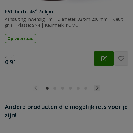
Beoordeling versturen
PVC bocht 45° 2x lijm
Aansluiting: inwendig lijm | Diameter: 32 t/m 200 mm | Kleur:
grijs | Klasse: SN4 | Keurmerk: KOMO
Op voorraad
vanaf
€
0,91
Andere producten die mogelijk iets voor je
zijn!