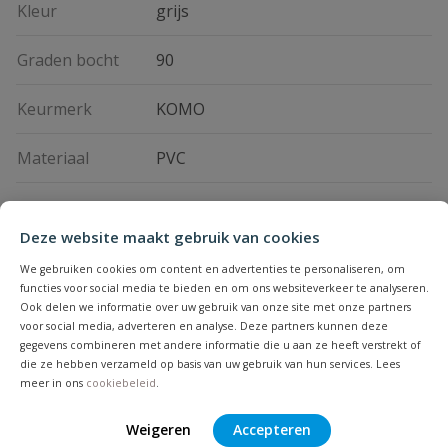
Kleur
grijs
Graden bocht
90
Keurmerk
KOMO
Materiaal
PVC
Merknaam
Pipelife
Deze website maakt gebruik van cookies
We gebruiken cookies om content en advertenties te personaliseren, om
Vraag en antwoord
functies voor social media te bieden en om ons websiteverkeer te analyseren.
Ook delen we informatie over uw gebruik van onze site met onze partners
Geen vragen
voor social media, adverteren en analyse. Deze partners kunnen deze
Beoordelingen
gegevens combineren met andere informatie die u aan ze heeft verstrekt of
die ze hebben verzameld op basis van uw gebruik van hun services. Lees
meer in ons
cookiebeleid
.
Heb je zelf ook een vraag over
Stel jouw
Bijpassende producten
Schrijf zelf een beoordeling
vraag
dit product?
Weigeren
Accepteren