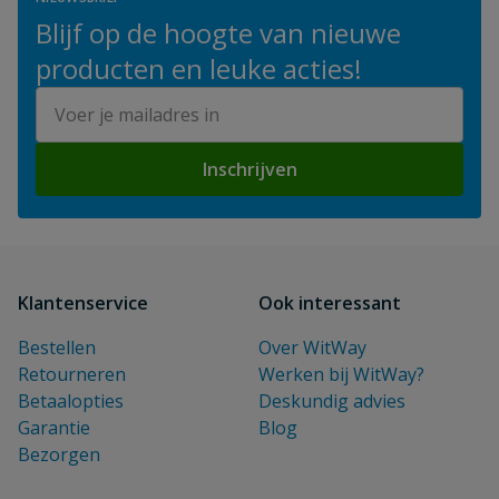
Blijf op de hoogte van nieuwe
producten en leuke acties!
E-mailadres
Inschrijven
Klantenservice
Ook interessant
Bestellen
Over WitWay
Retourneren
Werken bij WitWay?
Betaalopties
Deskundig advies
Garantie
Blog
Bezorgen