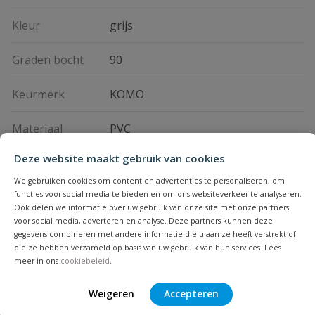
Kleur
grijs
Graden bocht
90
Keurmerk
KOMO
Materiaal
PVC
Deze website maakt gebruik van cookies
Vraag en antwoord
We gebruiken cookies om content en advertenties te personaliseren, om
functies voor social media te bieden en om ons websiteverkeer te analyseren.
Geen vragen
Ook delen we informatie over uw gebruik van onze site met onze partners
Beoordelingen
voor social media, adverteren en analyse. Deze partners kunnen deze
gegevens combineren met andere informatie die u aan ze heeft verstrekt of
die ze hebben verzameld op basis van uw gebruik van hun services. Lees
Heb je zelf ook een vraag over
meer in ons
cookiebeleid
.
Stel jouw
Bijpassende producten
Schrijf zelf een beoordeling
vraag
dit product?
Weigeren
Accepteren
Je beoordeelt:
PVC bocht 90° lijm x spie