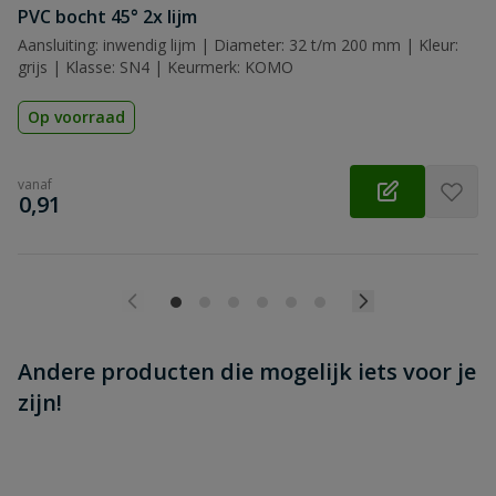
Beoordeling versturen
PVC bocht 45° 2x lijm
Aansluiting: inwendig lijm | Diameter: 32 t/m 200 mm | Kleur:
grijs | Klasse: SN4 | Keurmerk: KOMO
Op voorraad
vanaf
€
0,91
Andere producten die mogelijk iets voor je
zijn!