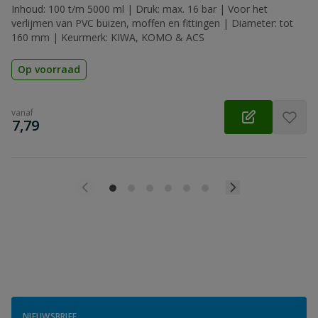
Inhoud: 100 t/m 5000 ml | Druk: max. 16 bar | Voor het
verlijmen van PVC buizen, moffen en fittingen | Diameter: tot
160 mm | Keurmerk: KIWA, KOMO & ACS
Op voorraad
vanaf
€
7,79
NIEUWSBRIEF