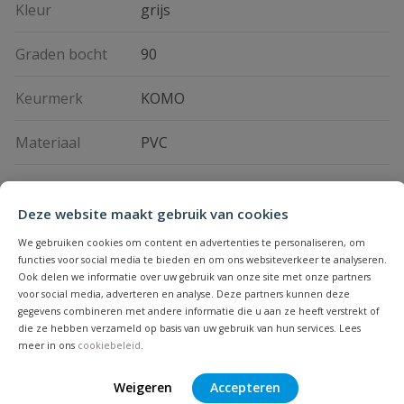
Kleur
grijs
Graden bocht
90
Keurmerk
KOMO
Materiaal
PVC
Merknaam
Pipelife
Deze website maakt gebruik van cookies
We gebruiken cookies om content en advertenties te personaliseren, om
Vraag en antwoord
functies voor social media te bieden en om ons websiteverkeer te analyseren.
Ook delen we informatie over uw gebruik van onze site met onze partners
Geen vragen
voor social media, adverteren en analyse. Deze partners kunnen deze
Beoordelingen
gegevens combineren met andere informatie die u aan ze heeft verstrekt of
die ze hebben verzameld op basis van uw gebruik van hun services. Lees
meer in ons
cookiebeleid
.
Heb je zelf ook een vraag over
Stel jouw
Bijpassende producten
Schrijf zelf een beoordeling
vraag
dit product?
Weigeren
Accepteren