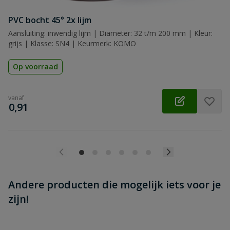
Beoordeling versturen
PVC bocht 45° 2x lijm
Aansluiting: inwendig lijm | Diameter: 32 t/m 200 mm | Kleur:
grijs | Klasse: SN4 | Keurmerk: KOMO
Op voorraad
vanaf
€
0,91
Andere producten die mogelijk iets voor je
zijn!