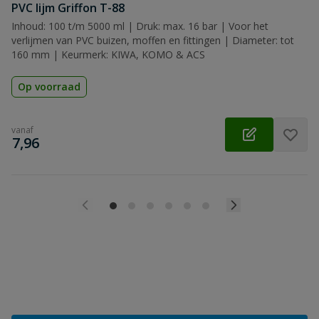
PVC lijm Griffon T-88
Inhoud: 100 t/m 5000 ml | Druk: max. 16 bar | Voor het
verlijmen van PVC buizen, moffen en fittingen | Diameter: tot
160 mm | Keurmerk: KIWA, KOMO & ACS
Op voorraad
vanaf
€
7,96