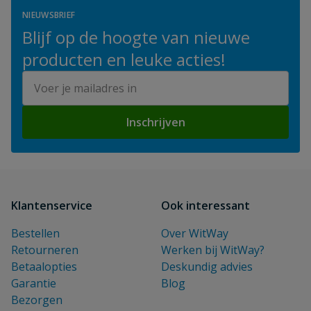
NIEUWSBRIEF
Blijf op de hoogte van nieuwe
producten en leuke acties!
E-mailadres
Inschrijven
Klantenservice
Ook interessant
Bestellen
Over WitWay
Retourneren
Werken bij WitWay?
Betaalopties
Deskundig advies
Garantie
Blog
Bezorgen