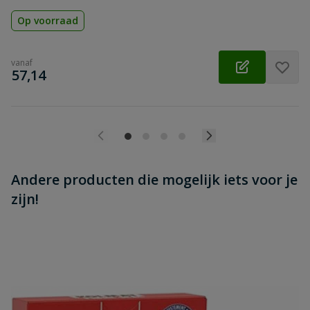
Op voorraad
vanaf
€
57,14
Andere producten die mogelijk iets voor je
zijn!