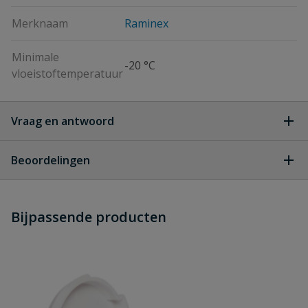
Merknaam
Raminex
Minimale
-20 °C
vloeistoftemperatuur
Vraag en antwoord
Geen vragen
Beoordelingen
Heb je zelf ook een vraag over
Stel jouw
Bijpassende producten
Schrijf zelf een beoordeling
vraag
dit product?
Je beoordeelt:
Raminex watermeterkoppeling 2-
delig 15 mm knel x 3/4" binnendraad
Uw waardering: