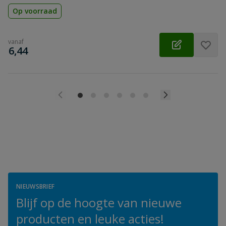
Op voorraad
vanaf
€
6,44
NIEUWSBRIEF
Blijf op de hoogte van nieuwe
producten en leuke acties!