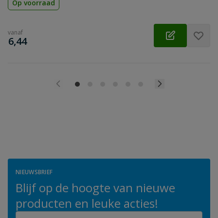
Op voorraad
vanaf
€
6,44
NIEUWSBRIEF
Blijf op de hoogte van nieuwe
producten en leuke acties!
E-mailadres