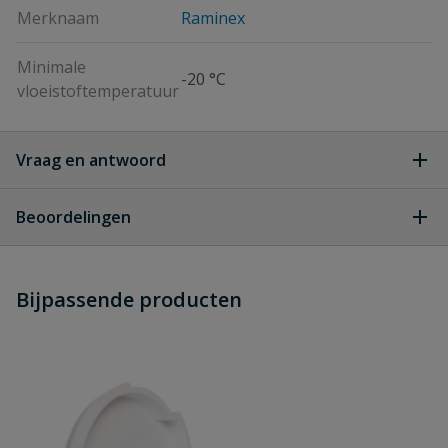
Merknaam
Raminex
Minimale
-20 °C
vloeistoftemperatuur
Vraag en antwoord
Geen vragen
Beoordelingen
Heb je zelf ook een vraag over
Stel jouw
Bijpassende producten
Schrijf zelf een beoordeling
vraag
dit product?
Je beoordeelt:
Raminex watermeterkoppeling 2-
delig wartel x knel
Uw waardering: